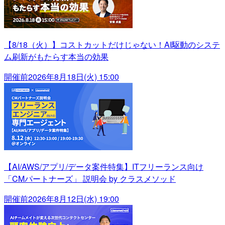
【8/18（火）】コストカットだけじゃない！AI駆動のシステ
ム刷新がもたらす本当の効果
開催前
2026年8月18日(火) 15:00
【AI/AWS/アプリ/データ案件特集】ITフリーランス向け
「CMパートナーズ」 説明会 by クラスメソッド
開催前
2026年8月12日(水) 19:00