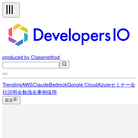
produced by Classmethod
Trending
AWS
Claude
Bedrock
Google Cloud
Azure
セミナー
会
社説明会
勉強会
事例
採用
目次