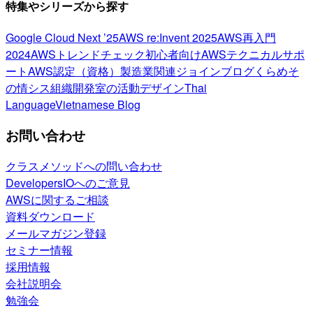
特集やシリーズから探す
Google Cloud Next ’25
AWS re:Invent 2025
AWS再入門
2024
AWSトレンドチェック
初心者向け
AWSテクニカルサポ
ート
AWS認定（資格）
製造業関連
ジョインブログ
くらめそ
の情シス
組織開発室の活動
デザイン
Thai
Language
Vietnamese Blog
お問い合わせ
クラスメソッドへの問い合わせ
DevelopersIOへのご意見
AWSに関するご相談
資料ダウンロード
メールマガジン登録
セミナー情報
採用情報
会社説明会
勉強会