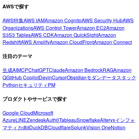
AWSで探す
AWS特集
AWS IAM
Amazon Cognito
AWS Security Hub
AWS
Organizations
AWS Control Tower
Amazon EC2
Amazon
S3
S3 Tables
AWS CDK
Amazon QuickSight
Amazon
Redshift
AWS Amplify
Amazon CloudFront
Amazon Connect
注目のテーマ
生成AI
MCP
ChatGPT
Claude
Amazon Bedrock
RAG
Amazon
Q
GitHub Copilot
Devin
Cursor
Obsidian
モダンデータスタック
Python
セキュリティ
PM
プロダクトやサービスで探す
Google Cloud
Microsoft
Azure
LINE
Zendesk
Auth0
Tableau
Snowflake
Alteryx
インフォ
マティカ
dbt
DuckDB
Cloudflare
Splunk
Vision One
Notion