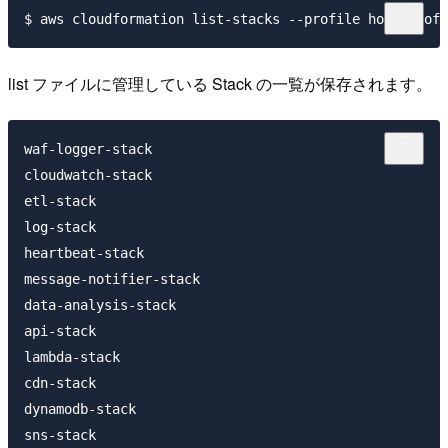
list ファイルに管理している Stack の一覧が保存されます。
waf-logger-stack

cloudwatch-stack

etl-stack

log-stack

heartbeat-stack

message-notifier-stack

data-analysis-stack

api-stack

lambda-stack

cdn-stack

dynamodb-stack

sns-stack
