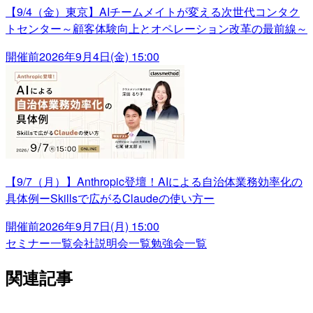
【9/4（金）東京】AIチームメイトが変える次世代コンタク
トセンター～顧客体験向上とオペレーション改革の最前線～
開催前
2026年9月4日(金) 15:00
【9/7（月）】Anthropic登壇！AIによる自治体業務効率化の
具体例ーSkillsで広がるClaudeの使い方ー
開催前
2026年9月7日(月) 15:00
セミナー一覧
会社説明会一覧
勉強会一覧
関連記事