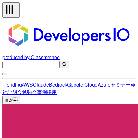
produced by Classmethod
Trending
AWS
Claude
Bedrock
Google Cloud
Azure
セミナー
会
社説明会
勉強会
事例
採用
目次