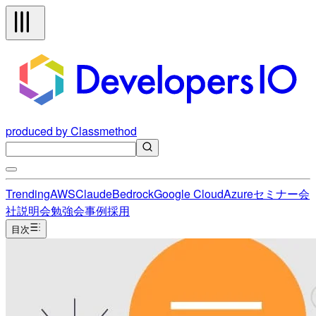
produced by Classmethod
Trending
AWS
Claude
Bedrock
Google Cloud
Azure
セミナー
会
社説明会
勉強会
事例
採用
目次