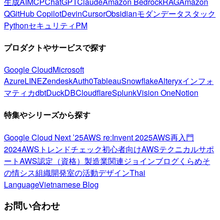
生成AI
MCP
ChatGPT
Claude
Amazon Bedrock
RAG
Amazon
Q
GitHub Copilot
Devin
Cursor
Obsidian
モダンデータスタック
Python
セキュリティ
PM
プロダクトやサービスで探す
Google Cloud
Microsoft
Azure
LINE
Zendesk
Auth0
Tableau
Snowflake
Alteryx
インフォ
マティカ
dbt
DuckDB
Cloudflare
Splunk
Vision One
Notion
特集やシリーズから探す
Google Cloud Next ’25
AWS re:Invent 2025
AWS再入門
2024
AWSトレンドチェック
初心者向け
AWSテクニカルサポ
ート
AWS認定（資格）
製造業関連
ジョインブログ
くらめそ
の情シス
組織開発室の活動
デザイン
Thai
Language
Vietnamese Blog
お問い合わせ