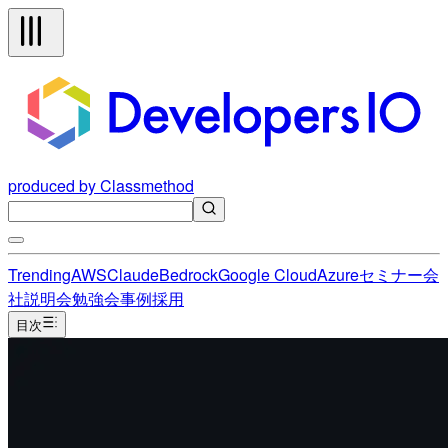
produced by Classmethod
Trending
AWS
Claude
Bedrock
Google Cloud
Azure
セミナー
会
社説明会
勉強会
事例
採用
目次