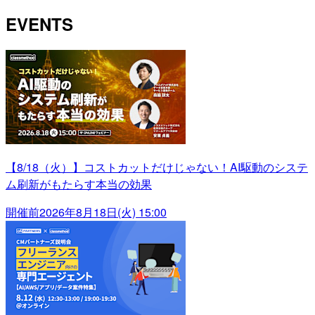
EVENTS
【8/18（火）】コストカットだけじゃない！AI駆動のシステ
ム刷新がもたらす本当の効果
開催前
2026年8月18日(火) 15:00