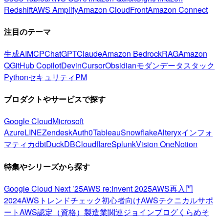
Redshift
AWS Amplify
Amazon CloudFront
Amazon Connect
注目のテーマ
生成AI
MCP
ChatGPT
Claude
Amazon Bedrock
RAG
Amazon
Q
GitHub Copilot
Devin
Cursor
Obsidian
モダンデータスタック
Python
セキュリティ
PM
プロダクトやサービスで探す
Google Cloud
Microsoft
Azure
LINE
Zendesk
Auth0
Tableau
Snowflake
Alteryx
インフォ
マティカ
dbt
DuckDB
Cloudflare
Splunk
Vision One
Notion
特集やシリーズから探す
Google Cloud Next ’25
AWS re:Invent 2025
AWS再入門
2024
AWSトレンドチェック
初心者向け
AWSテクニカルサポ
ート
AWS認定（資格）
製造業関連
ジョインブログ
くらめそ