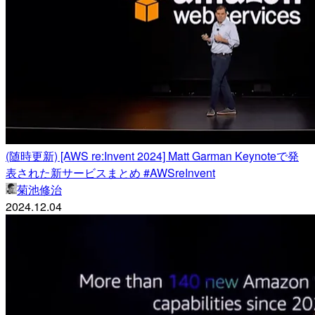
(随時更新) [AWS re:Invent 2024] Matt Garman Keynoteで発
表された新サービスまとめ #AWSreInvent
菊池修治
2024.12.04