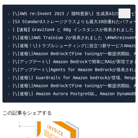
- [\[AWS re:Invent 2023 / 随時更新\] 生成系AIの新サービスも！A
- [S3 Standardストレージクラスよりも最大10倍優れたパフォーマンスを提供する
- [【速報】Graviton4 と R8g インスタンスが発表されました！\(Preview\
- [\[速報\]AWS Trainium 2が発表されました \#AWSreinvent \| D
- [\[速報！\]トラブルシューティングに役立つ新サービスAmazon Qが発表されま
- [\[速報\]Amazon BedrockでFine tuningが一般提供開始、Amazo
- [\[アップデート\] Amazon Bedrockで簡単にRAGが実現できる、Retrie
- [\[アップデート\]Agents for Amazon Bedrockが発表されました！ \
- [\[速報\] Guardrails for Amazon bedrockが登場。Respons
- [\[速報\]Amazon BedrockでFine tuningが一般提供開始、Amazo
この記事をシェアする