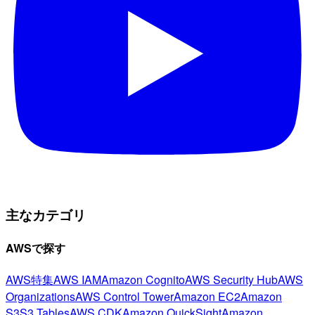
主なカテゴリ
AWSで探す
AWS特集
AWS IAM
Amazon Cognito
AWS Security Hub
AWS
Organizations
AWS Control Tower
Amazon EC2
Amazon
S3
S3 Tables
AWS CDK
Amazon QuickSight
Amazon