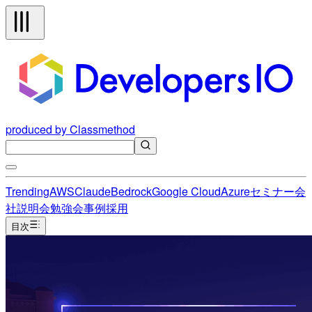
produced by Classmethod
Trending
AWS
Claude
Bedrock
Google Cloud
Azure
セミナー
会
社説明会
勉強会
事例
採用
目次