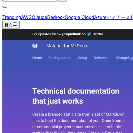
Trending
AWS
Claude
Bedrock
Google Cloud
Azure
セミナー
会
目次