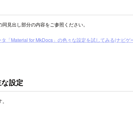
の同見出し部分の内容をご参照ください。
ial for MkDocs」の色々な設定を試してみる(ナビゲーション編
な主な設定
す。