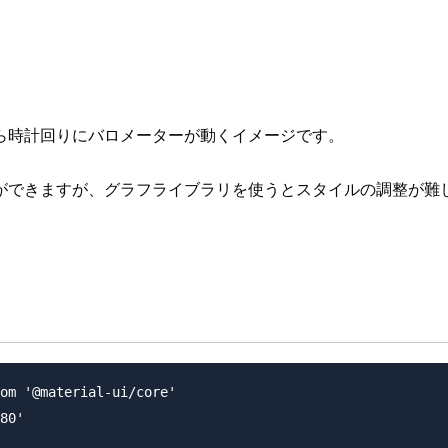
ら時計回りにバロメーターが動くイメージです。
ますが、グラフライブラリを使うとスタイルの調整が難しくなるため
om '@material-ui/core'

80'
