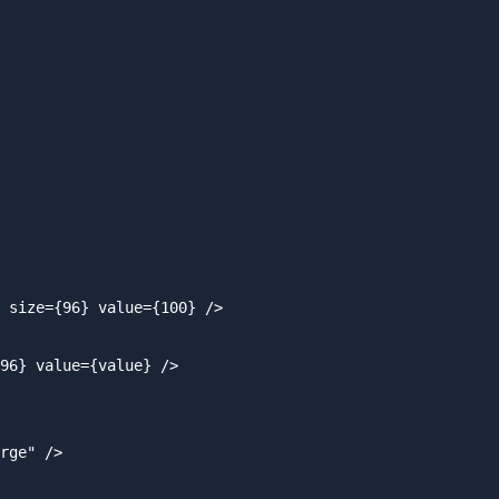
 size={96} value={100} />

96} value={value} />

rge" />
