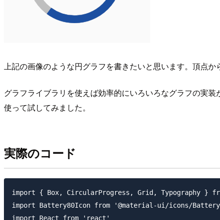
上記の画像のような円グラフを書きたいと思います。頂点か
グラフライブラリを使えば効率的にいろいろなグラフの実装ができ
使って試してみました。
実際のコード
import { Box, CircularProgress, Grid, Typography } fr
import Battery80Icon from '@material-ui/icons/Battery
import React from 'react'
