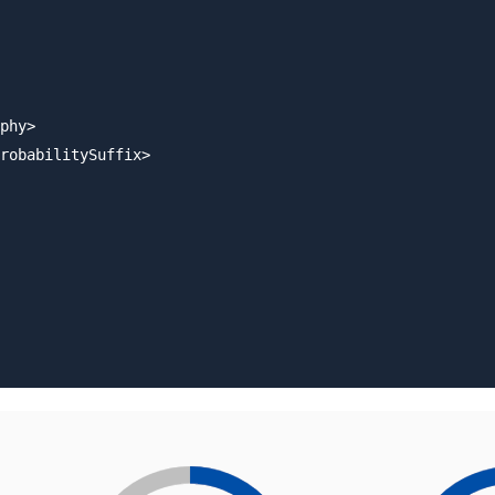
phy>

robabilitySuffix>
