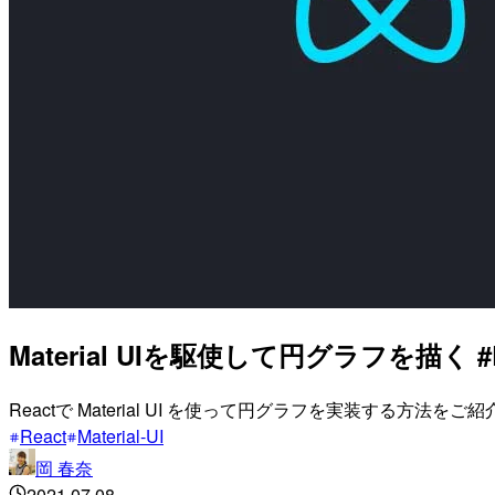
Material UIを駆使して円グラフを描く #R
Reactで Material UI を使って円グラフを実装する方法をご
React
Material-UI
岡 春奈
2021.07.08