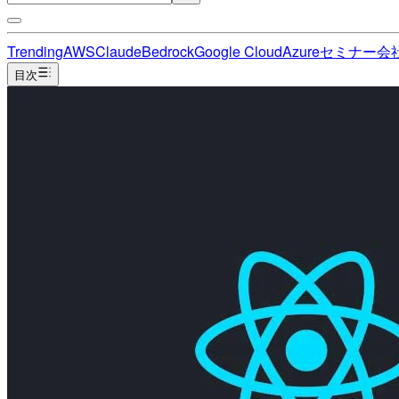
Trending
AWS
Claude
Bedrock
Google Cloud
Azure
セミナー
会
目次