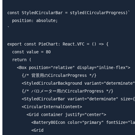
const StyledCircularBar = styled(CircularProgress)`

  position: absolute;

`

export const PieChart: React.VFC = () => {

  const value = 80

  return (

    <Box position="relative" display="inline-flex">

      {/* 背景用のCircularProgress */}

      <StyledCircularBackground variant="determinate"
      {/* バロメーター用のCircularProgress */}

      <StyledCircularBar variant="determinate" size={
      <CircularInternalContent>

        <Grid container justify="center">

          <Battery80Icon color="primary" fontSize="la
          <Grid
