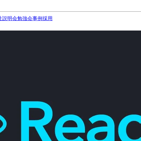
社説明会
勉強会
事例
採用