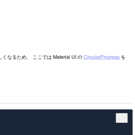
、 ここでは Material UI の
CircularProgress
を