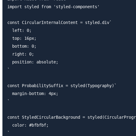
import styled from 'styled-components'

const CircularInternalContent = styled.div`

  left: 0;

  top: 16px;

  bottom: 0;

  right: 0;

  position: absolute;

`

const ProbabilitySuffix = styled(Typography)`

  margin-bottom: 4px;

`

const StyledCircularBackground = styled(CircularProgr
  color: #bfbfbf;

`
