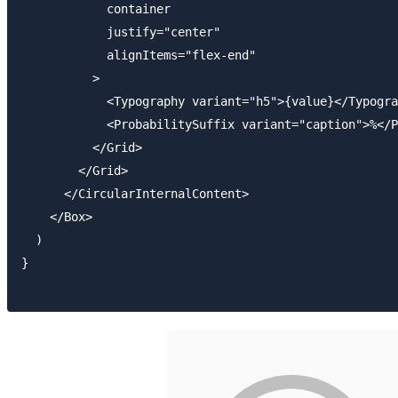
            container

            justify="center"

            alignItems="flex-end"

          >

            <Typography variant="h5">{value}</Typogra
            <ProbabilitySuffix variant="caption">%</P
          </Grid>

        </Grid>

      </CircularInternalContent>

    </Box>

  )

}
