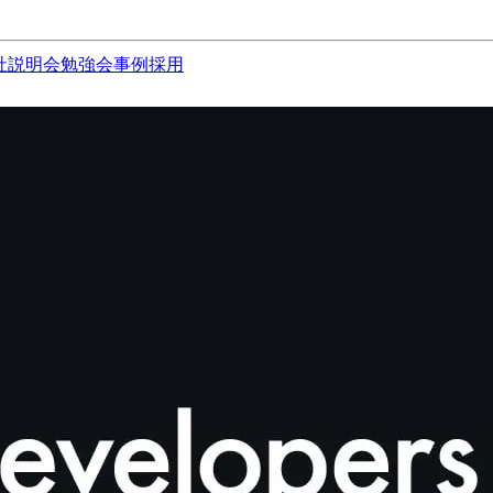
社説明会
勉強会
事例
採用