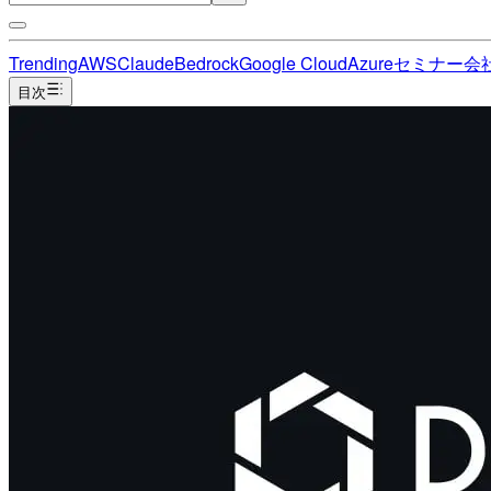
Trending
AWS
Claude
Bedrock
Google Cloud
Azure
セミナー
会
目次