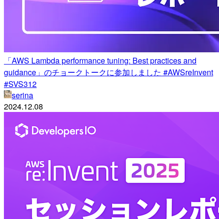
「AWS Lambda performance tuning: Best practices and
guidance」のチョークトークに参加しました #AWSreInvent
#SVS312
serina
2024.12.08