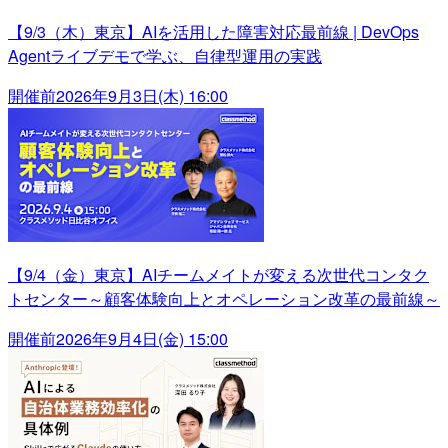
【9/3（木）東京】AIを活用した障害対応最前線 | DevOps
Agentライブデモで学ぶ、自律型運用の実践
開催前
2026年9月3日(木) 16:00
【9/4（金）東京】AIチームメイトが変える次世代コンタク
トセンター～顧客体験向上とオペレーション改革の最前線～
開催前
2026年9月4日(金) 15:00