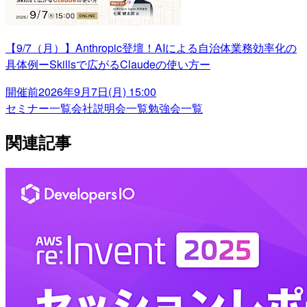
【9/7（月）】Anthropic登壇！AIによる自治体業務効率化の
具体例ーSkillsで広がるClaudeの使い方ー
開催前
2026年9月7日(月) 15:00
セミナー一覧
会社説明会一覧
勉強会一覧
関連記事