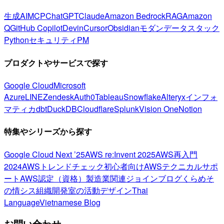
生成AI
MCP
ChatGPT
Claude
Amazon Bedrock
RAG
Amazon
Q
GitHub Copilot
Devin
Cursor
Obsidian
モダンデータスタック
Python
セキュリティ
PM
プロダクトやサービスで探す
Google Cloud
Microsoft
Azure
LINE
Zendesk
Auth0
Tableau
Snowflake
Alteryx
インフォ
マティカ
dbt
DuckDB
Cloudflare
Splunk
Vision One
Notion
特集やシリーズから探す
Google Cloud Next ’25
AWS re:Invent 2025
AWS再入門
2024
AWSトレンドチェック
初心者向け
AWSテクニカルサポ
ート
AWS認定（資格）
製造業関連
ジョインブログ
くらめそ
の情シス
組織開発室の活動
デザイン
Thai
Language
Vietnamese Blog
お問い合わせ