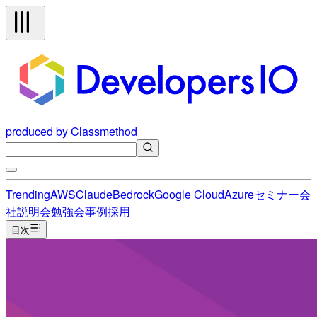
produced by Classmethod
Trending
AWS
Claude
Bedrock
Google Cloud
Azure
セミナー
会
社説明会
勉強会
事例
採用
目次