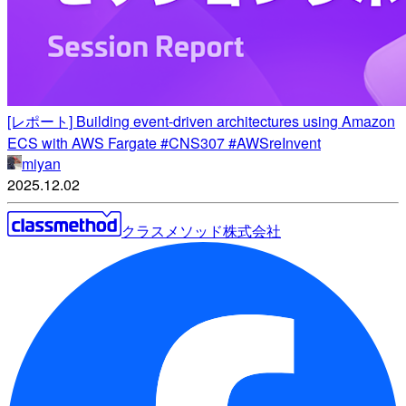
[レポート] Building event-driven architectures using Amazon
ECS with AWS Fargate #CNS307 #AWSreInvent
miyan
2025.12.02
クラスメソッド株式会社