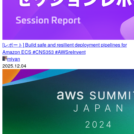
[レポート] Build safe and resilient deployment pipelines for
Amazon ECS #CNS353 #AWSreInvent
miyan
2025.12.04