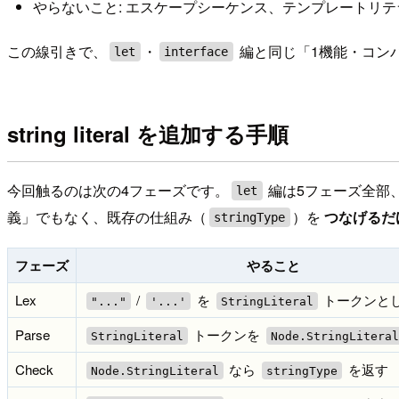
やらないこと: エスケープシーケンス、テンプレートリ
この線引きで、
・
編と同じ「1機能・コン
let
interface
string literal を追加する手順
今回触るのは次の4フェーズです。
編は5フェーズ全部
let
義」でもなく、既存の仕組み（
）を
つなげるだ
stringType
フェーズ
やること
Lex
/
を
トークンと
"..."
'...'
StringLiteral
Parse
トークンを
StringLiteral
Node.StringLitera
Check
なら
を返す
Node.StringLiteral
stringType