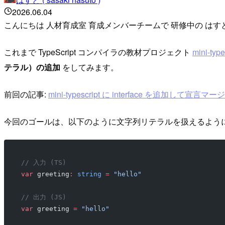
2026.06.04
こんにちは 人材育成室 育成メンバーチームで 研修中の はす
これまで TypeScript コンパイラの教材プロジェクト
mini-type
テラル）の追加
をしてみます。
前回の記事:
mini-typescript に interface を追加して宣言マ
今回のゴールは、以下のように文字列リテラルを扱えるよう
// 入力 (TS)
var
 greeting
:
 string
 =
 "hello"
// 出力 (JS)
var
 greeting 
=
 "hello"