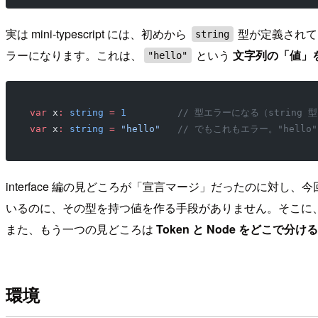
実は mini-typescript には、初めから
型が定義されて
string
ラーになります。これは、
という
文字列の「値」
"hello"
var
 x
:
 string
 =
 1
         // 型エラーになる（string
var
 x
:
 string
 =
 "hello"
   // でもこれもエラー。"hell
interface 編の見どころが「宣言マージ」だったのに対
いるのに、その型を持つ値を作る手段がありません。そこに、stri
また、もう一つの見どころは
Token と Node をどこで分け
環境