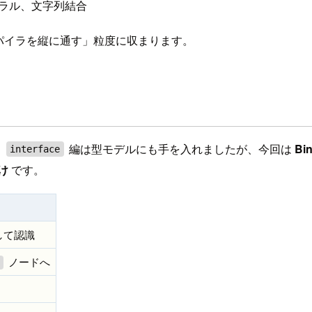
テラル、文字列結合
パイラを縦に通す」粒度に収まります。
、
編は型モデルにも手を入れましたが、今回は
Bi
interface
け
です。
して認識
ノードへ
l