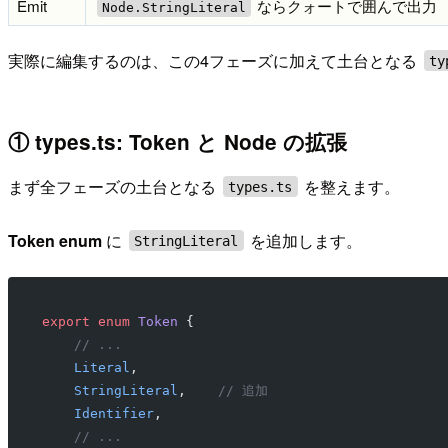
Emit
ならクォートで囲んで出力
Node.StringLiteral
実際に編集するのは、この4フェーズに加えて土台となる
ty
① types.ts: Token と Node の拡張
まず全フェーズの土台となる
を整えます。
types.ts
Token enum
に
を追加します。
StringLiteral
export
 enum
 Token
 {
    // ...
    Literal
,
    StringLiteral
,    
// 追加
    Identifier
,
    // ...