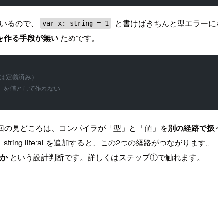
いるので、
と書けばきちんと型エラーに
var x: string = 1
を作る手段が無い
ためです。
 型は定義済み）
o" を値として作れない
し、今回の見どころは、コンパイラが「型」と「値」を
別の経路で扱
ng literal を追加すると、この2つの経路がつながります。
るか
という設計判断です。詳しくはステップ①で触れます。