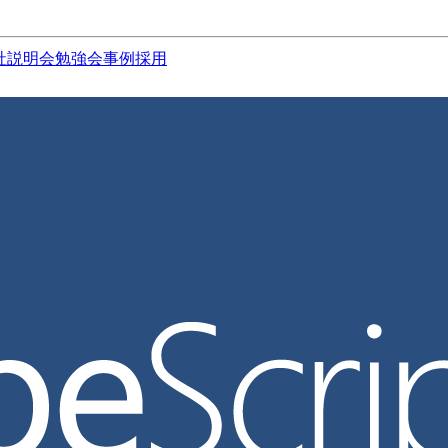
社説明会
勉強会
事例
採用