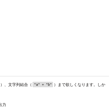
）、文字列結合（
）まで欲しくなります。しか
"a" + "b"
出力