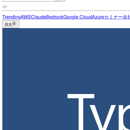
Trending
AWS
Claude
Bedrock
Google Cloud
Azure
セミナー
会
目次