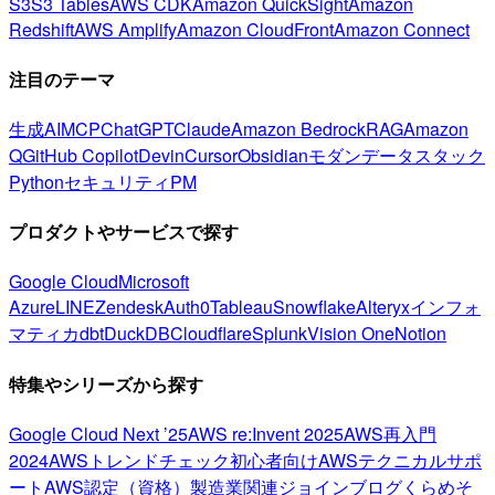
S3
S3 Tables
AWS CDK
Amazon QuickSight
Amazon
Redshift
AWS Amplify
Amazon CloudFront
Amazon Connect
注目のテーマ
生成AI
MCP
ChatGPT
Claude
Amazon Bedrock
RAG
Amazon
Q
GitHub Copilot
Devin
Cursor
Obsidian
モダンデータスタック
Python
セキュリティ
PM
プロダクトやサービスで探す
Google Cloud
Microsoft
Azure
LINE
Zendesk
Auth0
Tableau
Snowflake
Alteryx
インフォ
マティカ
dbt
DuckDB
Cloudflare
Splunk
Vision One
Notion
特集やシリーズから探す
Google Cloud Next ’25
AWS re:Invent 2025
AWS再入門
2024
AWSトレンドチェック
初心者向け
AWSテクニカルサポ
ート
AWS認定（資格）
製造業関連
ジョインブログ
くらめそ