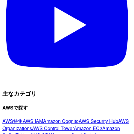
主なカテゴリ
AWSで探す
AWS特集
AWS IAM
Amazon Cognito
AWS Security Hub
AWS
Organizations
AWS Control Tower
Amazon EC2
Amazon