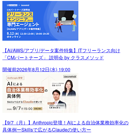
【AI/AWS/アプリ/データ案件特集】ITフリーランス向け
「CMパートナーズ」 説明会 by クラスメソッド
開催前
2026年8月12日(水) 19:00
【9/7（月）】Anthropic登壇！AIによる自治体業務効率化の
具体例ーSkillsで広がるClaudeの使い方ー