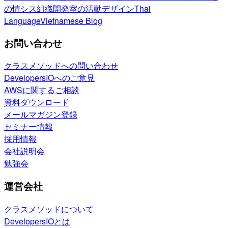
の情シス
組織開発室の活動
デザイン
Thai
Language
Vietnamese Blog
お問い合わせ
クラスメソッドへの問い合わせ
DevelopersIOへのご意見
AWSに関するご相談
資料ダウンロード
メールマガジン登録
セミナー情報
採用情報
会社説明会
勉強会
運営会社
クラスメソッドについて
DevelopersIOとは