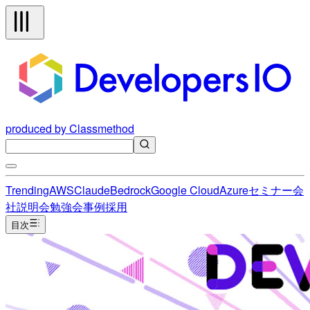
produced by Classmethod
Trending
AWS
Claude
Bedrock
Google Cloud
Azure
セミナー
会
社説明会
勉強会
事例
採用
目次