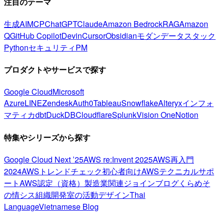
注目のテーマ
生成AI
MCP
ChatGPT
Claude
Amazon Bedrock
RAG
Amazon
Q
GitHub Copilot
Devin
Cursor
Obsidian
モダンデータスタック
Python
セキュリティ
PM
プロダクトやサービスで探す
Google Cloud
Microsoft
Azure
LINE
Zendesk
Auth0
Tableau
Snowflake
Alteryx
インフォ
マティカ
dbt
DuckDB
Cloudflare
Splunk
Vision One
Notion
特集やシリーズから探す
Google Cloud Next ’25
AWS re:Invent 2025
AWS再入門
2024
AWSトレンドチェック
初心者向け
AWSテクニカルサポ
ート
AWS認定（資格）
製造業関連
ジョインブログ
くらめそ
の情シス
組織開発室の活動
デザイン
Thai
Language
Vietnamese Blog