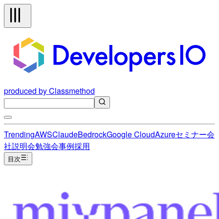
produced by Classmethod
Trending
AWS
Claude
Bedrock
Google Cloud
Azure
セミナー
会
社説明会
勉強会
事例
採用
目次