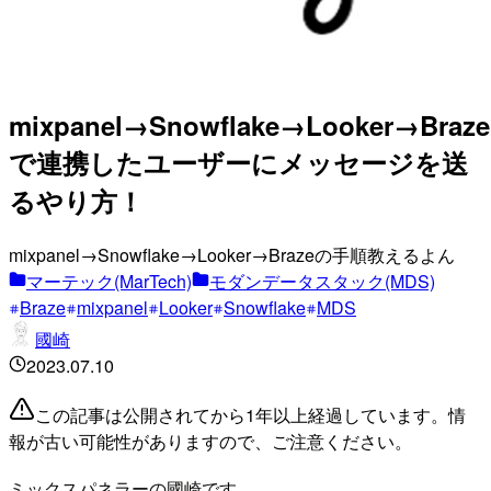
mixpanel→Snowflake→Looker→Braze
で連携したユーザーにメッセージを送
るやり方！
mixpanel→Snowflake→Looker→Brazeの手順教えるよん
マーテック(MarTech)
モダンデータスタック(MDS)
Braze
mixpanel
Looker
Snowflake
MDS
國崎
2023.07.10
この記事は公開されてから1年以上経過しています。情
報が古い可能性がありますので、ご注意ください。
ミックスパネラーの國崎です。