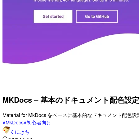
MKDocs – 基本のドキュメント配色設
Material for MkDocs をベースに基本的なドキュメント
MkDocs
初心者向け
くにきち