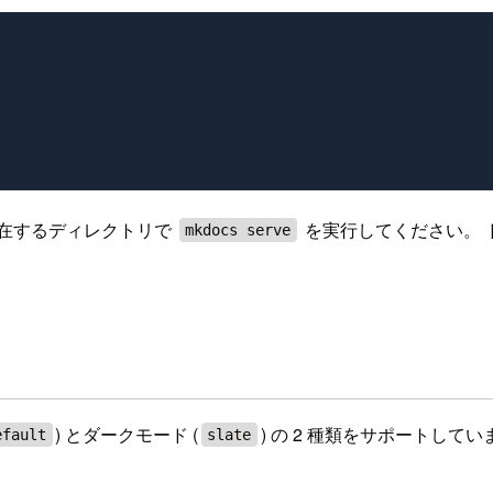
在するディレクトリで
を実行してください。 
mkdocs serve
) とダークモード (
) の 2 種類をサポートし
efault
slate