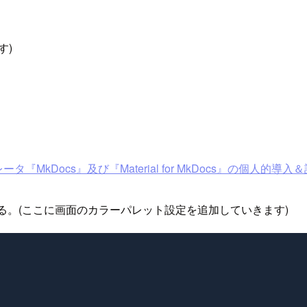
す)
Docs』及び『Material for MkDocs』の個人的導入
る。(ここに画面のカラーパレット設定を追加していきます)