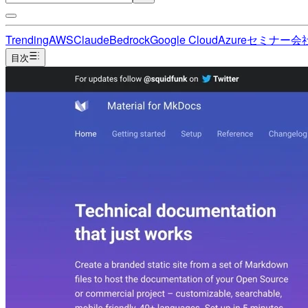
Trending
AWS
Claude
Bedrock
Google Cloud
Azure
セミナー
会
目次