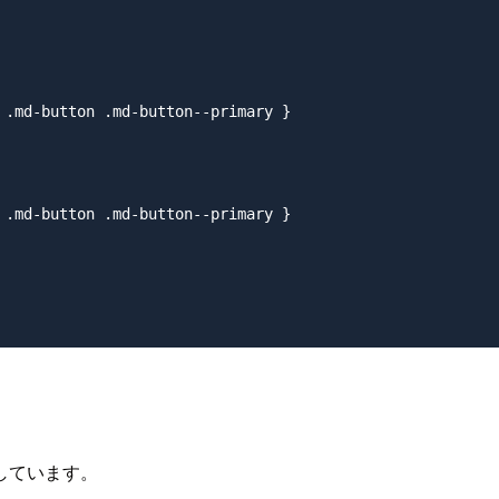
d-button .md-button--primary }

d-button .md-button--primary }

しています。