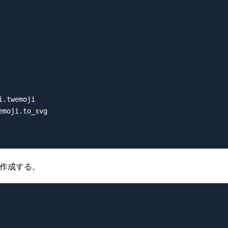
.twemoji

moji.to_svg

 を作成する。