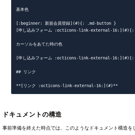
基本色

[:beginner: 新規会員登録](#){: .md-button }

[申し込みフォーム :octicons-link-external-16:](#){: .m
カーソルをあてた時の色

[申し込みフォーム :octicons-link-external-16:](#){: .m
## リンク

ドキュメントの構造
事前準備を終えた時点では、このようなドキュメント構造を