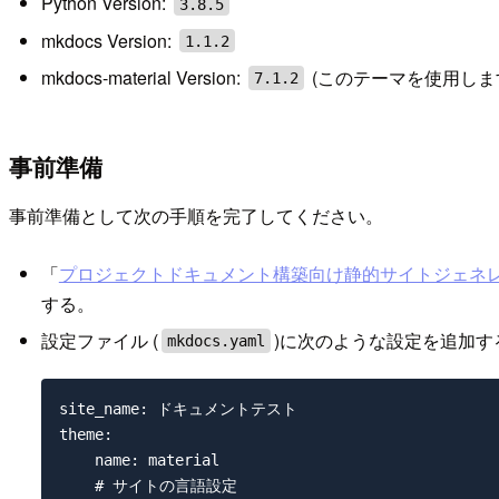
Python Version:
3.8.5
mkdocs Version:
1.1.2
mkdocs-material Version:
(このテーマを使用しま
7.1.2
事前準備
事前準備として次の手順を完了してください。
「
プロジェクトドキュメント構築向け静的サイトジェネレータ『Mk
する。
設定ファイル (
)に次のような設定を追加す
mkdocs.yaml
site_name: ドキュメントテスト

theme:

    name: material

    # サイトの言語設定
