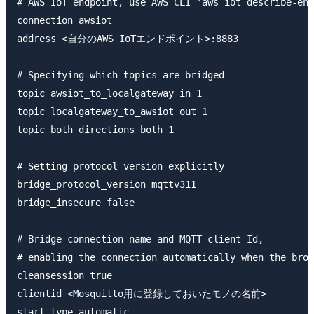
# AWS IoT endpoint, use AWS CLI 'aws iot describe-end
connection awsiot

address <自分のAWS IoTエンドポイント>:8883

# Specifying which topics are bridged

topic awsiot_to_localgateway in 1

topic localgateway_to_awsiot out 1

topic both_directions both 1

# Setting protocol version explicitly

bridge_protocol_version mqttv311

bridge_insecure false

# Bridge connection name and MQTT client Id,

# enabling the connection automatically when the brok
cleansession true

clientid <Mosquitto用に登録しておいたモノの名前>

start_type automatic
