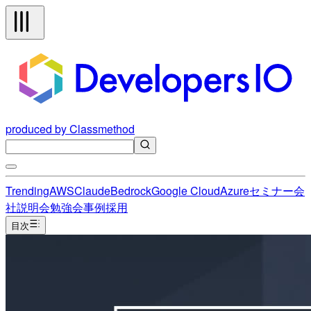
produced by Classmethod
Trending
AWS
Claude
Bedrock
Google Cloud
Azure
セミナー
会
社説明会
勉強会
事例
採用
目次