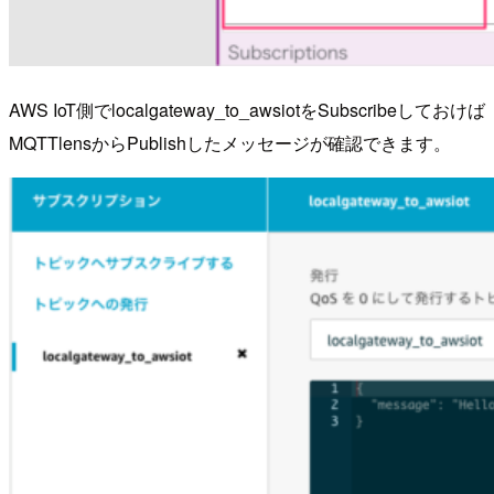
AWS IoT側でlocalgateway_to_awsiotをSubscribeしておけば
MQTTlensからPublishしたメッセージが確認できます。