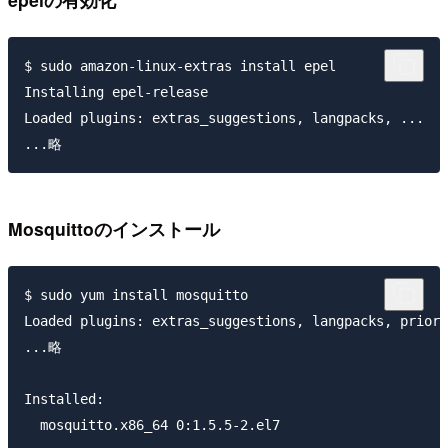
$ sudo amazon-linux-extras install epel

Installing epel-release

Loaded plugins: extras_suggestions, langpacks, ...

Mosquittoのインストール
$ sudo yum install mosquitto

Loaded plugins: extras_suggestions, langpacks, priori
...略

Installed:

  mosquitto.x86_64 0:1.5.5-2.el7
