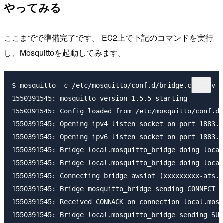
やってみる
ここまでで準備完了です。 EC2上で下記のコマンドを実行
し、Mosquittoを起動してみます。
$ mosquitto -c /etc/mosquitto/conf.d/bridge.conf -v

1550391545: mosquitto version 1.5.5 starting

1550391545: Config loaded from /etc/mosquitto/conf.d/
1550391545: Opening ipv4 listen socket on port 1883.

1550391545: Opening ipv6 listen socket on port 1883.

1550391545: Bridge local.mosquitto_bridge doing local
1550391545: Bridge local.mosquitto_bridge doing local
1550391545: Connecting bridge awsiot (xxxxxxxxx-ats.i
1550391545: Bridge mosquitto_bridge sending CONNECT

1550391545: Received CONNACK on connection local.mosq
1550391545: Bridge local.mosquitto_bridge sending SUB