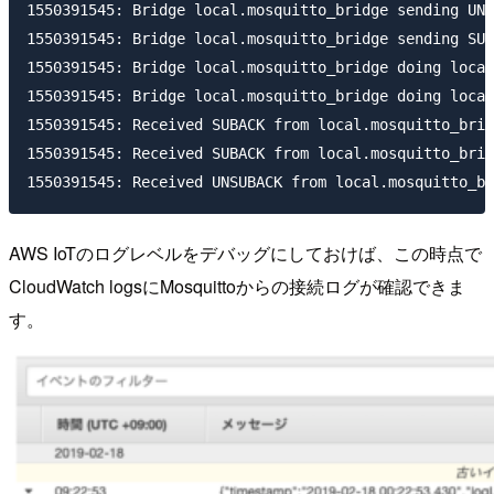
1550391545: Bridge local.mosquitto_bridge sending UNS
1550391545: Bridge local.mosquitto_bridge sending SUB
1550391545: Bridge local.mosquitto_bridge doing local
1550391545: Bridge local.mosquitto_bridge doing local
1550391545: Received SUBACK from local.mosquitto_brid
1550391545: Received SUBACK from local.mosquitto_brid
AWS IoTのログレベルをデバッグにしておけば、この時点で
CloudWatch logsにMosquittoからの接続ログが確認できま
す。