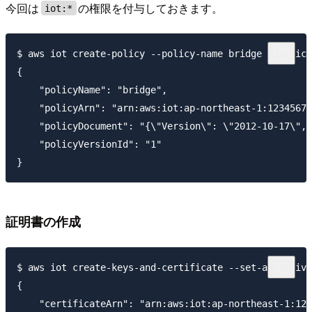
今回は
の権限を付与しておきます。
iot:*
$ aws iot create-policy --policy-name bridge --policy
{

    "policyName": "bridge",

    "policyArn": "arn:aws:iot:ap-northeast-1:12345678
    "policyDocument": "{\"Version\": \"2012-10-17\",\
    "policyVersionId": "1"

証明書の作成
$ aws iot create-keys-and-certificate --set-as-active
{

    "certificateArn": "arn:aws:iot:ap-northeast-1:123