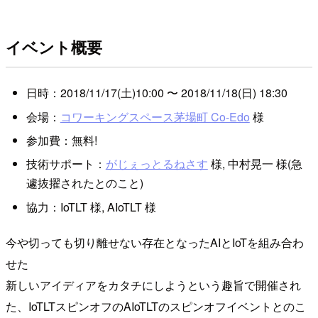
イベント概要
日時：2018/11/17(土)10:00 〜 2018/11/18(日) 18:30
会場：
コワーキングスペース茅場町 Co-Edo
様
参加費：無料!
技術サポート：
がじぇっとるねさす
様, 中村晃一 様(急
遽抜擢されたとのこと)
協力：IoTLT 様, AIoTLT 様
今や切っても切り離せない存在となったAIとIoTを組み合わ
せた
新しいアイディアをカタチにしようという趣旨で開催され
た、IoTLTスピンオフのAIoTLTのスピンオフイベントとのこ