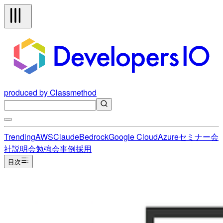
produced by Classmethod
Trending
AWS
Claude
Bedrock
Google Cloud
Azure
セミナー
会
社説明会
勉強会
事例
採用
目次