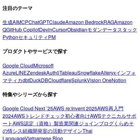
注目のテーマ
生成AI
MCP
ChatGPT
Claude
Amazon Bedrock
RAG
Amazon
Q
GitHub Copilot
Devin
Cursor
Obsidian
モダンデータスタック
Python
セキュリティ
PM
プロダクトやサービスで探す
Google Cloud
Microsoft
Azure
LINE
Zendesk
Auth0
Tableau
Snowflake
Alteryx
インフォ
マティカ
dbt
DuckDB
Cloudflare
Splunk
Vision One
Notion
特集やシリーズから探す
Google Cloud Next ’25
AWS re:Invent 2025
AWS再入門
2024
AWSトレンドチェック
初心者向け
AWSテクニカルサポ
ート
AWS認定（資格）
製造業関連
ジョインブログ
くらめそ
の情シス
組織開発室の活動
デザイン
Thai
Language
Vietnamese Blog