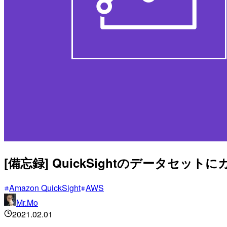
[備忘録] QuickSightのデータセ
Amazon QuickSight
AWS
Mr.Mo
2021.02.01