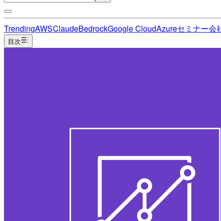
Trending
AWS
Claude
Bedrock
Google Cloud
Azure
セミナー
会
目次