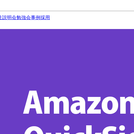
社説明会
勉強会
事例
採用