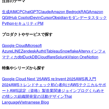
注目のテーマ
生成AI
MCP
ChatGPT
Claude
Amazon Bedrock
RAG
Amazon
Q
GitHub Copilot
Devin
Cursor
Obsidian
モダンデータスタック
Python
セキュリティ
PM
プロダクトやサービスで探す
Google Cloud
Microsoft
Azure
LINE
Zendesk
Auth0
Tableau
Snowflake
Alteryx
インフォ
マティカ
dbt
DuckDB
Cloudflare
Splunk
Vision One
Notion
特集やシリーズから探す
Google Cloud Next ’25
AWS re:Invent 2025
AWS再入門
2024
AWSトレンドチェック
初心者向け
AWSテクニカルサポ
ート
AWS認定（資格）
製造業関連
ジョインブログ
くらめそ
の情シス
組織開発室の活動
デザイン
Thai
Language
Vietnamese Blog