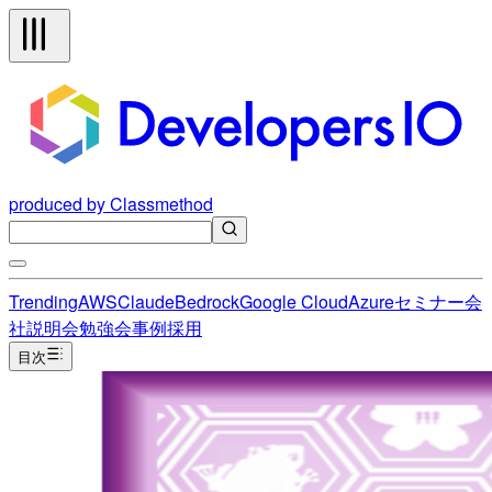
produced by Classmethod
Trending
AWS
Claude
Bedrock
Google Cloud
Azure
セミナー
会
社説明会
勉強会
事例
採用
目次