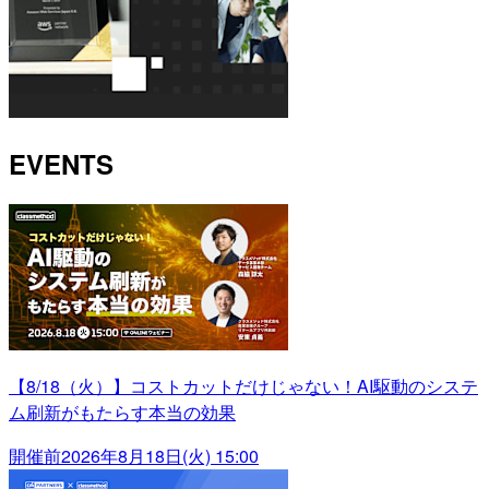
EVENTS
【8/18（火）】コストカットだけじゃない！AI駆動のシステ
ム刷新がもたらす本当の効果
開催前
2026年8月18日(火) 15:00