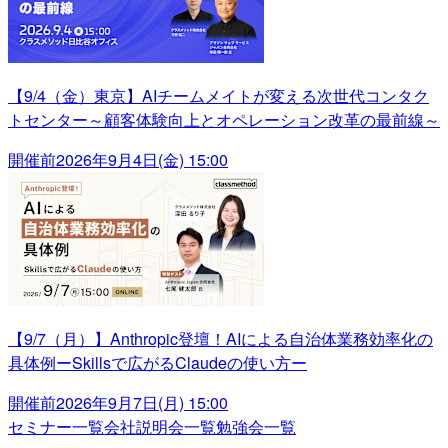
【9/4（金）東京】AIチームメイトが変える次世代コンタク
トセンター～顧客体験向上とオペレーション改革の最前線～
開催前
2026年9月4日(金) 15:00
【9/7（月）】Anthropic登壇！AIによる自治体業務効率化の
具体例ーSkillsで広がるClaudeの使い方ー
開催前
2026年9月7日(月) 15:00
セミナー一覧
会社説明会一覧
勉強会一覧