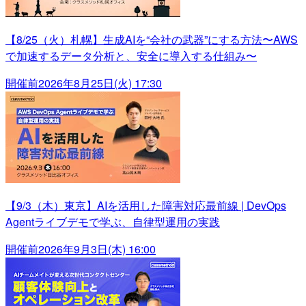
【8/25（火）札幌】生成AIを“会社の武器”にする方法〜AWS
で加速するデータ分析と、安全に導入する仕組み〜
開催前
2026年8月25日(火) 17:30
【9/3（木）東京】AIを活用した障害対応最前線 | DevOps
Agentライブデモで学ぶ、自律型運用の実践
開催前
2026年9月3日(木) 16:00