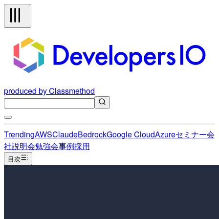
produced by Classmethod
Trending
AWS
Claude
Bedrock
Google Cloud
Azure
セミナー
会
社説明会
勉強会
事例
採用
目次