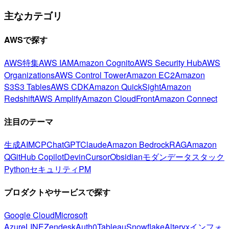
主なカテゴリ
AWSで探す
AWS特集
AWS IAM
Amazon Cognito
AWS Security Hub
AWS
Organizations
AWS Control Tower
Amazon EC2
Amazon
S3
S3 Tables
AWS CDK
Amazon QuickSight
Amazon
Redshift
AWS Amplify
Amazon CloudFront
Amazon Connect
注目のテーマ
生成AI
MCP
ChatGPT
Claude
Amazon Bedrock
RAG
Amazon
Q
GitHub Copilot
Devin
Cursor
Obsidian
モダンデータスタック
Python
セキュリティ
PM
プロダクトやサービスで探す
Google Cloud
Microsoft
Azure
LINE
Zendesk
Auth0
Tableau
Snowflake
Alteryx
インフォ