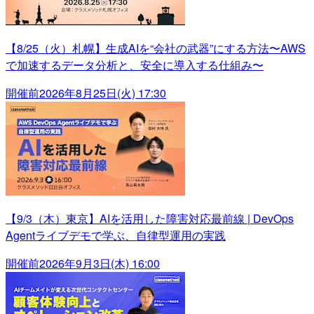
【8/25（火）札幌】生成AIを“会社の武器”にする方法〜AWS
で加速するデータ分析と、安全に導入する仕組み〜
開催前
2026年8月25日(火) 17:30
【9/3（木）東京】AIを活用した障害対応最前線 | DevOps
Agentライブデモで学ぶ、自律型運用の実践
開催前
2026年9月3日(木) 16:00