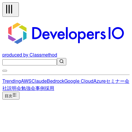
produced by Classmethod
Trending
AWS
Claude
Bedrock
Google Cloud
Azure
セミナー
会
社説明会
勉強会
事例
採用
目次