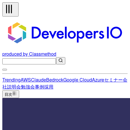
produced by Classmethod
Trending
AWS
Claude
Bedrock
Google Cloud
Azure
セミナー
会
社説明会
勉強会
事例
採用
目次