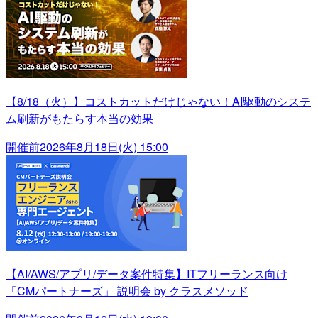
【8/18（火）】コストカットだけじゃない！AI駆動のシステ
ム刷新がもたらす本当の効果
開催前
2026年8月18日(火) 15:00
【AI/AWS/アプリ/データ案件特集】ITフリーランス向け
「CMパートナーズ」 説明会 by クラスメソッド