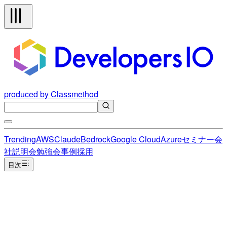
produced by Classmethod
Trending
AWS
Claude
Bedrock
Google Cloud
Azure
セミナー
会
社説明会
勉強会
事例
採用
目次