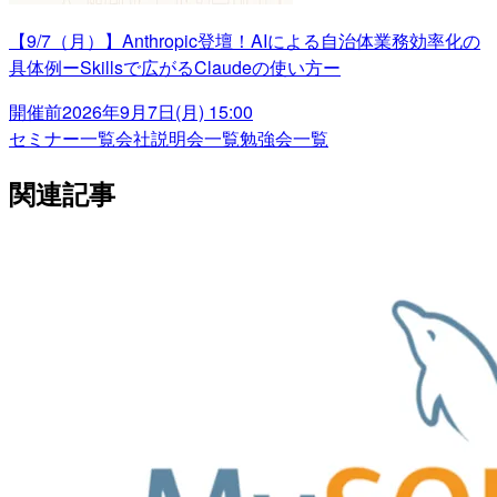
【9/7（月）】Anthropic登壇！AIによる自治体業務効率化の
具体例ーSkillsで広がるClaudeの使い方ー
開催前
2026年9月7日(月) 15:00
セミナー一覧
会社説明会一覧
勉強会一覧
関連記事