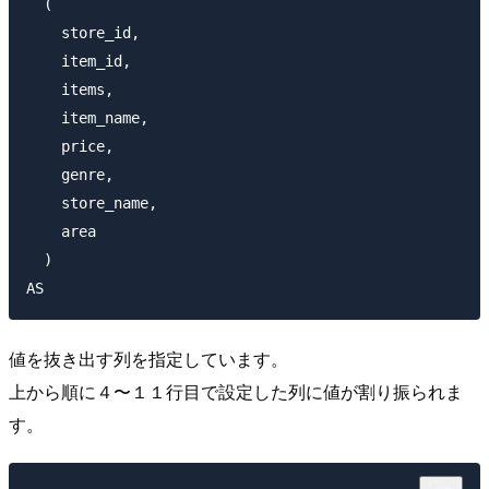
  (  

    store_id, 

    item_id, 

    items, 

    item_name, 

    price, 

    genre,

    store_name,

    area 

  )

値を抜き出す列を指定しています。
上から順に４〜１１行目で設定した列に値が割り振られま
す。