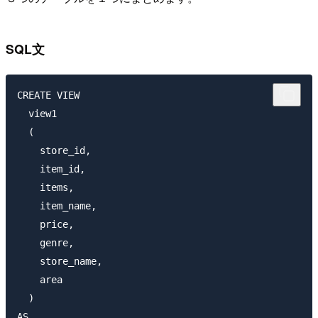
SQL文
CREATE VIEW

  view1

  (  

    store_id, 

    item_id, 

    items, 

    item_name, 

    price, 

    genre,

    store_name,

    area 

  )

AS
