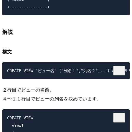
解説
構文
２行目でビューの名前、
４〜１１行目でビューの列名を決めています。
CREATE VIEW

  view1
