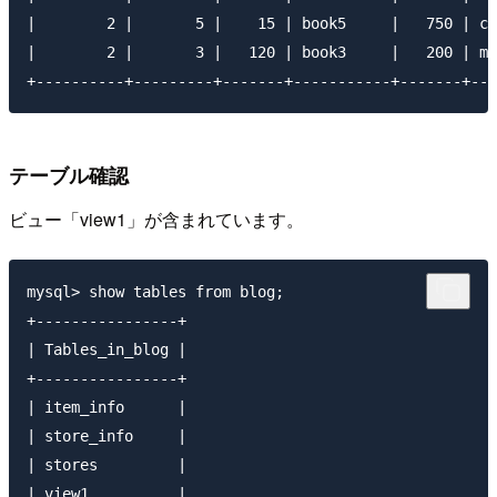
|        2 |       5 |    15 | book5     |   750 | co
|        2 |       3 |   120 | book3     |   200 | ma
テーブル確認
ビュー「view1」が含まれています。
mysql> show tables from blog;

+----------------+

| Tables_in_blog |

+----------------+

| item_info      |

| store_info     |

| stores         |

| view1          |
