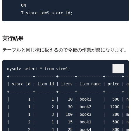
      ON

実行結果
テーブルと同じ様に扱えるので今後の作業が楽になります。
mysql> select * from view1;

+----------+---------+-------+-----------+-------+---
| store_id | item_id | items | item_name | price | ge
+----------+---------+-------+-----------+-------+---
|        1 |       1 |    10 | book1     |   500 | no
|        1 |       2 |    30 | book2     |  1200 | no
|        1 |       3 |   100 | book3     |   200 | ma
|        2 |       1 |    15 | book1     |   500 | no
|        2 |       4 |    25 | book4     |   800 | ma