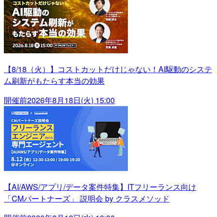
【8/18（火）】コストカットだけじゃない！AI駆動のシステ
ム刷新がもたらす本当の効果
開催前
2026年8月18日(火) 15:00
【AI/AWS/アプリ/データ案件特集】ITフリーランス向け
「CMパートナーズ」 説明会 by クラスメソッド