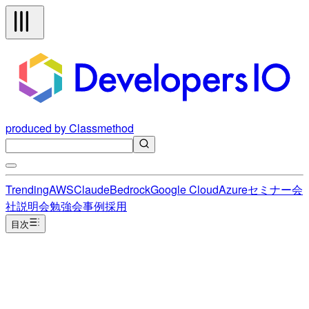
produced by Classmethod
Trending
AWS
Claude
Bedrock
Google Cloud
Azure
セミナー
会
社説明会
勉強会
事例
採用
目次