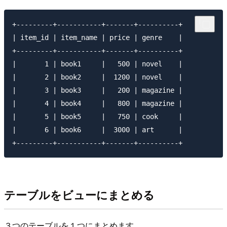
+---------+-----------+-------+----------+

| item_id | item_name | price | genre    |

+---------+-----------+-------+----------+

|       1 | book1     |   500 | novel    |

|       2 | book2     |  1200 | novel    |

|       3 | book3     |   200 | magazine |

|       4 | book4     |   800 | magazine |

|       5 | book5     |   750 | cook     |

|       6 | book6     |  3000 | art      |

テーブルをビューにまとめる
３つのテーブルを１つにまとめます。