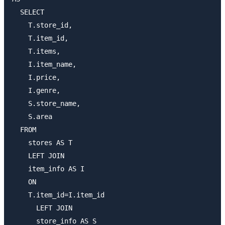
  SELECT

    T.store_id, 

    T.item_id, 

    T.items, 

    I.item_name, 

    I.price, 

    I.genre,

    S.store_name,

    S.area 

  FROM

    stores AS T 

    LEFT JOIN 

    item_info AS I 

    ON

    T.item_id=I.item_id

      LEFT JOIN

      store_info AS S
