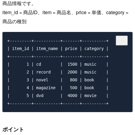
商品情報です。
item_id = 商品ID、item = 商品名、price = 単価、category =
商品の種別
+---------+-----------+-------+----------+

| item_id | item_name | price | category |

+---------+-----------+-------+----------+

|       1 | cd        |  1500 | music    |

|       2 | record    |  2000 | music    |

|       3 | novel     |   800 | book     |

|       4 | magazine  |   500 | book     |

|       5 | dvd       |  4000 | movie    |

ポイント