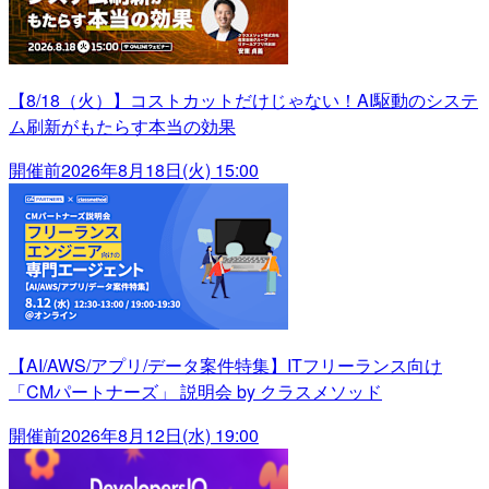
【8/18（火）】コストカットだけじゃない！AI駆動のシステ
ム刷新がもたらす本当の効果
開催前
2026年8月18日(火) 15:00
【AI/AWS/アプリ/データ案件特集】ITフリーランス向け
「CMパートナーズ」 説明会 by クラスメソッド
開催前
2026年8月12日(水) 19:00