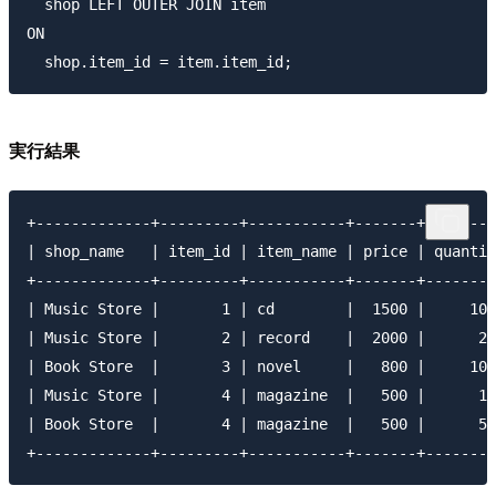
  shop LEFT OUTER JOIN item 

ON

実行結果
+-------------+---------+-----------+-------+--------
| shop_name   | item_id | item_name | price | quantit
+-------------+---------+-----------+-------+--------
| Music Store |       1 | cd        |  1500 |     100
| Music Store |       2 | record    |  2000 |      20
| Book Store  |       3 | novel     |   800 |     100
| Music Store |       4 | magazine  |   500 |      10
| Book Store  |       4 | magazine  |   500 |      50