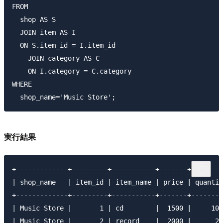
FROM

  shop AS S 

  JOIN item AS I

  ON S.item_id = I.item_id

    JOIN category AS C

    ON I.category = C.category

WHERE

実行結果
+-------------+---------+-----------+-------+--------
| shop_name   | item_id | item_name | price | quantit
+-------------+---------+-----------+-------+--------
| Music Store |       1 | cd        |  1500 |     100
| Music Store |       2 | record    |  2000 |      20