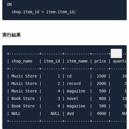
ON

実行結果
+-------------+---------+-----------+-------+--------
| shop_name   | item_id | item_name | price | quantit
+-------------+---------+-----------+-------+--------
| Music Store |       1 | cd        |  1500 |     100
| Music Store |       2 | record    |  2000 |      20
| Music Store |       4 | magazine  |   500 |      10
| Book Store  |       3 | novel     |   800 |     100
| Book Store  |       4 | magazine  |   500 |      50
| NULL        |    NULL | dvd       |  4000 |     NUL