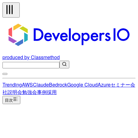
produced by Classmethod
Trending
AWS
Claude
Bedrock
Google Cloud
Azure
セミナー
会
社説明会
勉強会
事例
採用
目次