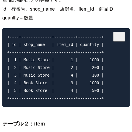
id = 行番号、shop_name = 店舗名、item_id = 商品ID、
quantity = 数量
+----+-------------+---------+----------+

| id | shop_name   | item_id | quantity |

+----+-------------+---------+----------+

|  1 | Music Store |       1 |     1000 |

|  2 | Music Store |       2 |      200 |

|  3 | Music Store |       4 |      100 |

|  4 | Book Store  |       3 |     1000 |

|  5 | Book Store  |       4 |      500 |

テーブル２：item