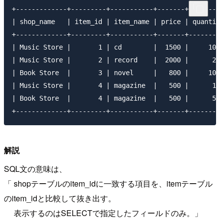
+-------------+---------+-----------+-------+--------
| shop_name   | item_id | item_name | price | quantit
+-------------+---------+-----------+-------+--------
| Music Store |       1 | cd        |  1500 |     100
| Music Store |       2 | record    |  2000 |      20
| Book Store  |       3 | novel     |   800 |     100
| Music Store |       4 | magazine  |   500 |      10
| Book Store  |       4 | magazine  |   500 |      50
解説
SQL文の意味は、
「 shopテーブルのitem_idに一致する項目を、itemテーブル
のitem_idと比較して抜き出す。
表示するのはSELECTで指定したフィールドのみ。」