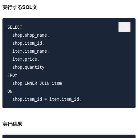
実行するSQL文
SELECT

  shop.shop_name,

  shop.item_id, 

  item.item_name, 

  item.price, 

  shop.quantity 

FROM

  shop INNER JOIN item 

ON

実行結果