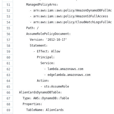
      ManagedPolicyArns:
        - arn:aws:iam::aws:policy/AmazonDynamoDBFullAcc
        - arn:aws:iam::aws:policy/AmazonS3FullAccess
        - arn:aws:iam::aws:policy/CloudWatchLogsFullAcc
      Path: /
      AssumeRolePolicyDocument:
        Version: '2012-10-17'
        Statement:
          - Effect: Allow
            Principal:
              Service:
                - lambda.amazonaws.com
                - edgelambda.amazonaws.com
            Action:
              - sts:AssumeRole
  AlienCardsDynamoDBTable:
    Type: AWS::DynamoDB::Table
    Properties:
      TableName: AlienCards