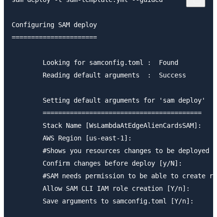
Configuring SAM deploy

======================

        Looking for samconfig.toml :  Found

        Reading default arguments  :  Success

        Setting default arguments for 'sam deploy'

        =========================================

        Stack Name [WsLambdaAtEdgeAlienCardsSAM]:

        AWS Region [us-east-1]: 

        #Shows you resources changes to be deployed a
        Confirm changes before deploy [y/N]:

        #SAM needs permission to be able to create ro
        Allow SAM CLI IAM role creation [Y/n]:

        Save arguments to samconfig.toml [Y/n]: 
