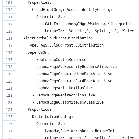
    Properties:
      CloudFrontOriginAccessIdentityConfig:
        Comment: !Sub
          - OAI For Lambda@Edge Workshop ${UniqueId}
          - UniqueId: !Select [0, !Split ['-', !Select 
  AlienCardsCloudFrontDistribution:
    Type: AWS::CloudFront::Distribution
    DependsOn:
      - BootstrapCustomResource
      - LambdaEdgeAddSecurityHeadersAliaslive
      - LambdaEdgeGenerateHomePageAliaslive
      - LambdaEdgeGenerateCardPageAliaslive
      - LambdaEdgeApiLikeAliaslive
      - LambdaEdgeRedirectAliaslive
      - LambdaEdgeCustomizeCssAliaslive
    Properties:
      DistributionConfig:
        Comment: !Sub
          - Lambda@Edge Workshop ${UniqueId}
          - UniqueId: !Select [0, !Split ['-', !Select 