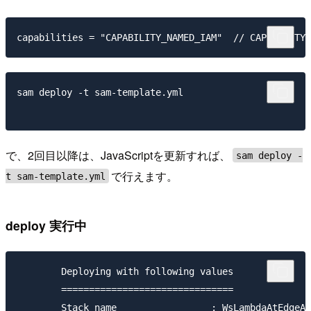
sam deploy -t sam-template.yml

で、2回目以降は、JavaScriptを更新すれば、
sam deploy -
で行えます。
t sam-template.yml
deploy 実行中
        Deploying with following values

        ===============================

        Stack name                 : WsLambdaAtEdgeAl