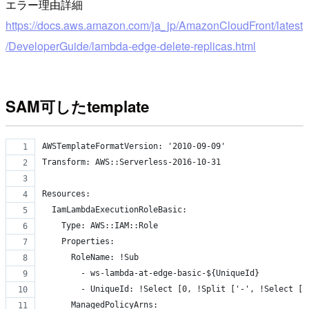
エラー理由詳細
https://docs.aws.amazon.com/ja_jp/AmazonCloudFront/latest
/DeveloperGuide/lambda-edge-delete-replicas.html
SAM可したtemplate
AWSTemplateFormatVersion: '2010-09-09'
Transform: AWS::Serverless-2016-10-31
Resources:
  IamLambdaExecutionRoleBasic:
    Type: AWS::IAM::Role
    Properties:
      RoleName: !Sub
        - ws-lambda-at-edge-basic-${UniqueId}
        - UniqueId: !Select [0, !Split ['-', !Select [2
      ManagedPolicyArns: