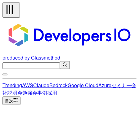
produced by Classmethod
Trending
AWS
Claude
Bedrock
Google Cloud
Azure
セミナー
会
社説明会
勉強会
事例
採用
目次