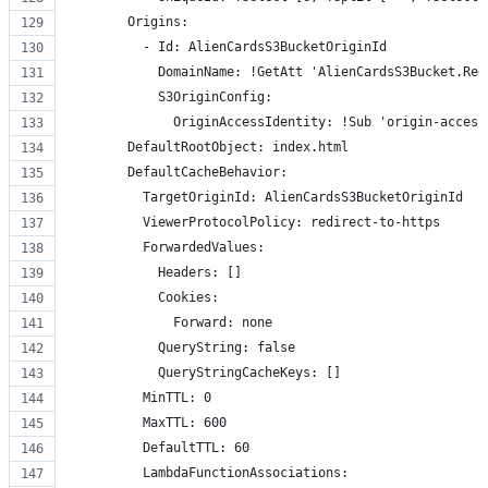
        Origins:
          - Id: AlienCardsS3BucketOriginId
            DomainName: !GetAtt 'AlienCardsS3Bucket.Reg
            S3OriginConfig:
              OriginAccessIdentity: !Sub 'origin-access
        DefaultRootObject: index.html
        DefaultCacheBehavior:
          TargetOriginId: AlienCardsS3BucketOriginId
          ViewerProtocolPolicy: redirect-to-https
          ForwardedValues:
            Headers: []
            Cookies:
              Forward: none
            QueryString: false
            QueryStringCacheKeys: []
          MinTTL: 0
          MaxTTL: 600
          DefaultTTL: 60
          LambdaFunctionAssociations: 