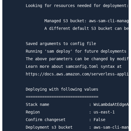
        Looking for resources needed for deployment: 
                Managed S3 bucket: aws-sam-cli-manage
                A different default S3 bucket can be 
        Saved arguments to config file

        Running 'sam deploy' for future deployments w
        The above parameters can be changed by modify
        Learn more about samconfig.toml syntax at

        https://docs.aws.amazon.com/serverless-applic
        Deploying with following values

        ===============================

        Stack name                 : WsLambdaAtEdgeAl
        Region                     : us-east-1

        Confirm changeset          : False

        Deployment s3 bucket       : aws-sam-cli-mana