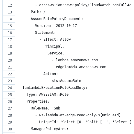
        - arn:aws:iam::aws:policy/CloudWatchLogsFullAcc
      Path: /
      AssumeRolePolicyDocument:
        Version: '2012-10-17'
        Statement:
          - Effect: Allow
            Principal:
              Service:
                - lambda.amazonaws.com
                - edgelambda.amazonaws.com
            Action:
              - sts:AssumeRole
  IamLambdaExecutionRoleReadOnly:
    Type: AWS::IAM::Role
    Properties:
      RoleName: !Sub
        - ws-lambda-at-edge-read-only-${UniqueId}
        - UniqueId: !Select [0, !Split ['-', !Select [2
      ManagedPolicyArns: