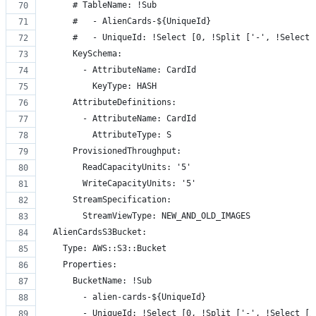
      # TableName: !Sub
      #   - AlienCards-${UniqueId}
      #   - UniqueId: !Select [0, !Split ['-', !Select 
      KeySchema:
        - AttributeName: CardId
          KeyType: HASH
      AttributeDefinitions:
        - AttributeName: CardId
          AttributeType: S
      ProvisionedThroughput:
        ReadCapacityUnits: '5'
        WriteCapacityUnits: '5'
      StreamSpecification:
        StreamViewType: NEW_AND_OLD_IMAGES
  AlienCardsS3Bucket:
    Type: AWS::S3::Bucket
    Properties:
      BucketName: !Sub
        - alien-cards-${UniqueId}
        - UniqueId: !Select [0, !Split ['-', !Select [2