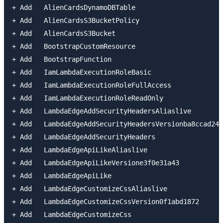
+ Add   AlienCardsDynamoDBTable                      
+ Add   AlienCardsS3BucketPolicy                     
+ Add   AlienCardsS3Bucket                           
+ Add   BootstrapCustomResource                      
+ Add   BootstrapFunction                            
+ Add   IamLambdaExecutionRoleBasic                  
+ Add   IamLambdaExecutionRoleFullAccess             
+ Add   IamLambdaExecutionRoleReadOnly               
+ Add   LambdaEdgeAddSecurityHeadersAliaslive        
+ Add   LambdaEdgeAddSecurityHeadersVersionba8ccad248
+ Add   LambdaEdgeAddSecurityHeaders                 
+ Add   LambdaEdgeApiLikeAliaslive                   
+ Add   LambdaEdgeApiLikeVersione3f0e31a43           
+ Add   LambdaEdgeApiLike                            
+ Add   LambdaEdgeCustomizeCssAliaslive              
+ Add   LambdaEdgeCustomizeCssVersion0f1abd1872      
+ Add   LambdaEdgeCustomizeCss                       