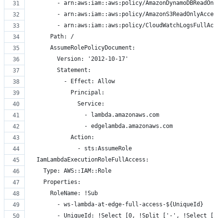
        - arn:aws:iam::aws:policy/AmazonDynamoDBReadOnl
        - arn:aws:iam::aws:policy/AmazonS3ReadOnlyAcces
        - arn:aws:iam::aws:policy/CloudWatchLogsFullAcc
      Path: /
      AssumeRolePolicyDocument:
        Version: '2012-10-17'
        Statement:
          - Effect: Allow
            Principal:
              Service:
                - lambda.amazonaws.com
                - edgelambda.amazonaws.com
            Action:
              - sts:AssumeRole
  IamLambdaExecutionRoleFullAccess:
    Type: AWS::IAM::Role
    Properties:
      RoleName: !Sub
        - ws-lambda-at-edge-full-access-${UniqueId}
        - UniqueId: !Select [0, !Split ['-', !Select [2