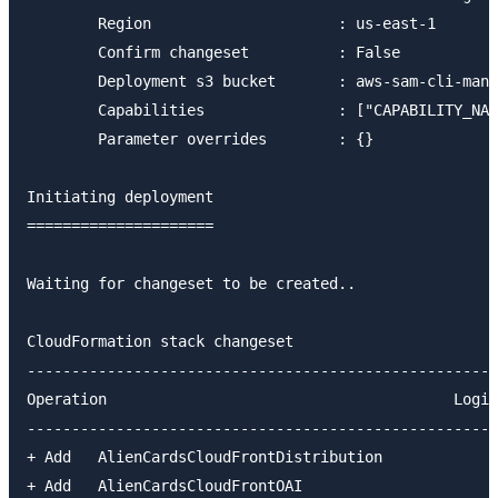
        Region                     : us-east-1

        Confirm changeset          : False

        Deployment s3 bucket       : aws-sam-cli-mana
        Capabilities               : ["CAPABILITY_NAM
        Parameter overrides        : {}

Initiating deployment

=====================

Waiting for changeset to be created..

CloudFormation stack changeset

-----------------------------------------------------
Operation                                       Logic
-----------------------------------------------------
+ Add   AlienCardsCloudFrontDistribution             
+ Add   AlienCardsCloudFrontOAI                      