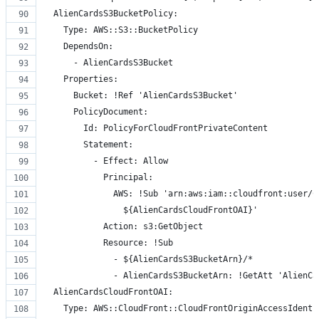
  AlienCardsS3BucketPolicy:
    Type: AWS::S3::BucketPolicy
    DependsOn:
      - AlienCardsS3Bucket
    Properties:
      Bucket: !Ref 'AlienCardsS3Bucket'
      PolicyDocument:
        Id: PolicyForCloudFrontPrivateContent
        Statement:
          - Effect: Allow
            Principal:
              AWS: !Sub 'arn:aws:iam::cloudfront:user/C
                ${AlienCardsCloudFrontOAI}'
            Action: s3:GetObject
            Resource: !Sub
              - ${AlienCardsS3BucketArn}/*
              - AlienCardsS3BucketArn: !GetAtt 'AlienCa
  AlienCardsCloudFrontOAI:
    Type: AWS::CloudFront::CloudFrontOriginAccessIdenti