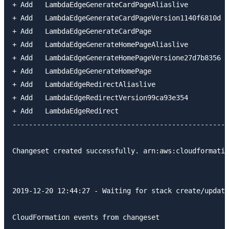
+ Add   LambdaEdgeGenerateCardPageAliaslive          
+ Add   LambdaEdgeGenerateCardPageVersion1140f6810d  
+ Add   LambdaEdgeGenerateCardPage                   
+ Add   LambdaEdgeGenerateHomePageAliaslive          
+ Add   LambdaEdgeGenerateHomePageVersione27d7b8356  
+ Add   LambdaEdgeGenerateHomePage                   
+ Add   LambdaEdgeRedirectAliaslive                  
+ Add   LambdaEdgeRedirectVersion99ca93e354          
+ Add   LambdaEdgeRedirect                           
-----------------------------------------------------
Changeset created successfully. arn:aws:cloudformatio
2019-12-20 12:44:27 - Waiting for stack create/update
CloudFormation events from changeset
