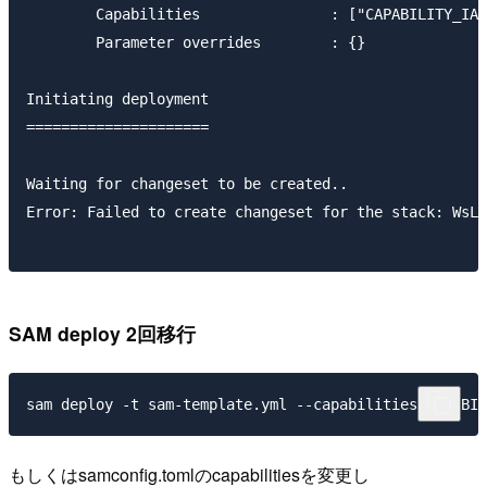
        Capabilities               : ["CAPABILITY_IAM
        Parameter overrides        : {}

Initiating deployment

=====================

Waiting for changeset to be created..

Error: Failed to create changeset for the stack: WsLa
SAM deploy 2回移行
もしくはsamconfig.tomlのcapabilitiesを変更し