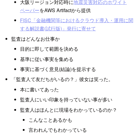
大阪リージョン対応時に
地震災害対応のホワイト
ペーパー
をAWS Artifactから提供
FISC「金融機関等におけるクラウド導入・運用に関
する解説書(試行版)」発行に寄せて
監査はどんなお仕事か
目的に即して範囲を決める
基準に従い事実を集める
事実に基づく意見(結論)を提示する
「監査人て友だちがいるの？」彼女は笑った。
本に書いてあった
監査人にいい印象を持っていない事が多い
監査人はほんとに現場をわかっているのか？
こんなことあるかも
言われんでもわかっている