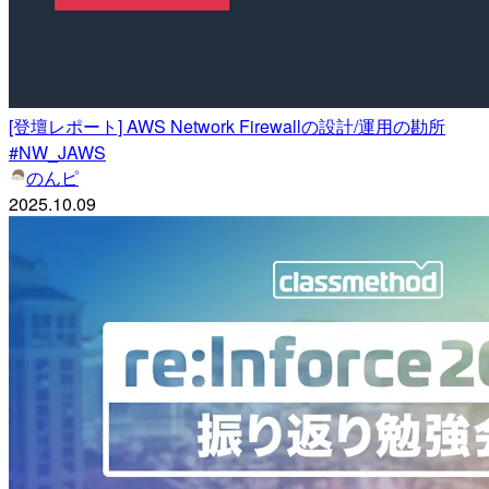
[登壇レポート] AWS Network Firewallの設計/運用の勘所
#NW_JAWS
のんピ
2025.10.09