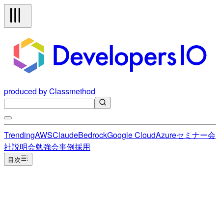
produced by Classmethod
Trending
AWS
Claude
Bedrock
Google Cloud
Azure
セミナー
会
社説明会
勉強会
事例
採用
目次