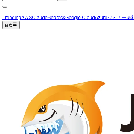
Trending
AWS
Claude
Bedrock
Google Cloud
Azure
セミナー
会
目次