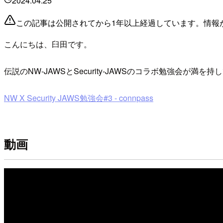
2024.04.25
この記事は公開されてから1年以上経過しています。情報
こんにちは、臼田です。
伝説のNW-JAWSとSecurity-JAWSのコラボ勉強会が
NW X Security JAWS勉強会#3 - connpass
動画