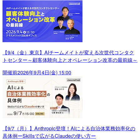
【9/4（金）東京】AIチームメイトが変える次世代コンタク
トセンター～顧客体験向上とオペレーション改革の最前線～
開催前
2026年9月4日(金) 15:00
【9/7（月）】Anthropic登壇！AIによる自治体業務効率化の
具体例ーSkillsで広がるClaudeの使い方ー