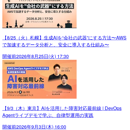
【8/25（火）札幌】生成AIを“会社の武器”にする方法〜AWS
で加速するデータ分析と、安全に導入する仕組み〜
開催前
2026年8月25日(火) 17:30
【9/3（木）東京】AIを活用した障害対応最前線 | DevOps
Agentライブデモで学ぶ、自律型運用の実践
開催前
2026年9月3日(木) 16:00