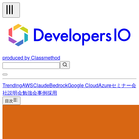
produced by Classmethod
Trending
AWS
Claude
Bedrock
Google Cloud
Azure
セミナー
会
社説明会
勉強会
事例
採用
目次