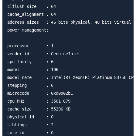
clflush size    : 64

cache_alignment : 64

address sizes   : 46 bits physical, 48 bits virtual

power management:

processor       : 1

vendor_id       : GenuineIntel

cpu family      : 6

model           : 106

model name      : Intel(R) Xeon(R) Platinum 8375C CPU
stepping        : 6

microcode       : 0xd0002b1

cpu MHz         : 3501.679

cache size      : 55296 KB

physical id     : 0

siblings        : 2

core id         : 0
