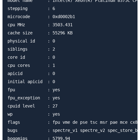
model name      : Intel(R) Xeon(R) Platinum 8375C CPU
stepping        : 6

microcode       : 0xd0002b1

cpu MHz         : 3503.431

cache size      : 55296 KB

physical id     : 0

siblings        : 2

core id         : 0

cpu cores       : 1

apicid          : 0

initial apicid  : 0

fpu             : yes

fpu_exception   : yes

cpuid level     : 27

wp              : yes

flags           : fpu vme de pse tsc msr pae mce cx8 
bugs            : spectre_v1 spectre_v2 spec_store_by
bogomips        : 5799.94
