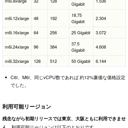
m6i.8xlarge
32
128
1.536
Gigabit
18.75
m6i.12xlarge
48
192
2.304
Gigabit
m6i.16xlarge
64
256
25 Gigabit
3.072
37.5
m6i.24xlarge
96
384
4.608
Gigabit
m6i.32xlarge
128
512
50 Gigabit
6.144
C6i、M6i、同じvCPU数であれば 約12%廉価な価格設定
でした。
利用可能リージョン
残念ながら初期リリースでは東京、大阪ともに利用できませ
ん。
利用可能リージョンは以下のとおりです。