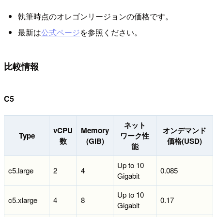
執筆時点のオレゴンリージョンの価格です。
最新は
公式ページ
を参照ください。
比較情報
C5
ネット
vCPU
Memory
オンデマンド
Type
ワーク性
数
(GiB)
価格(USD)
能
Up to 10
c5.large
2
4
0.085
Gigabit
Up to 10
c5.xlarge
4
8
0.17
Gigabit