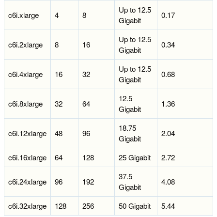
Up to 12.5
c6i.xlarge
4
8
0.17
Gigabit
Up to 12.5
c6i.2xlarge
8
16
0.34
Gigabit
Up to 12.5
c6i.4xlarge
16
32
0.68
Gigabit
12.5
c6i.8xlarge
32
64
1.36
Gigabit
18.75
c6i.12xlarge
48
96
2.04
Gigabit
c6i.16xlarge
64
128
25 Gigabit
2.72
37.5
c6i.24xlarge
96
192
4.08
Gigabit
c6i.32xlarge
128
256
50 Gigabit
5.44