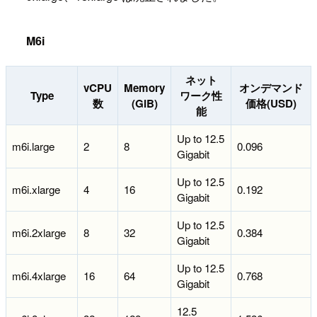
M6i
ネット
vCPU
Memory
オンデマンド
Type
ワーク性
数
(GiB)
価格(USD)
能
Up to 12.5
m6i.large
2
8
0.096
Gigabit
Up to 12.5
m6i.xlarge
4
16
0.192
Gigabit
Up to 12.5
m6i.2xlarge
8
32
0.384
Gigabit
Up to 12.5
m6i.4xlarge
16
64
0.768
Gigabit
12.5