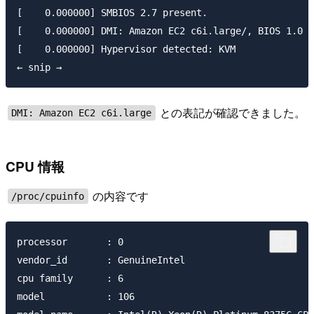
[    0.000000] SMBIOS 2.7 present.

[    0.000000] DMI: Amazon EC2 c6i.large/, BIOS 1.0 1
[    0.000000] Hypervisor detected: KVM

との表記が確認できました。
DMI: Amazon EC2 c6i.large
CPU 情報
の内容です
/proc/cpuinfo
processor       : 0

vendor_id       : GenuineIntel

cpu family      : 6

model           : 106
