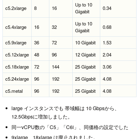
Up to 10
c5.2xlarge
8
16
0.34
Gigabit
Up to 10
c5.4xlarge
16
32
0.68
Gigabit
c5.9xlarge
36
72
10 Gigabit
1.53
c5.12xlarge
48
96
12 Gigabit
2.04
c5.18xlarge
72
144
25 Gigabit
3.06
c5.24xlarge
96
192
25 Gigabit
4.08
c5.metal
96
192
25 Gigabit
4.08
large インスタンスでも 帯域幅は 10 Gbpsから、
12.5Gbpsに増加しました。
同一vCPU数の「C5」「C6i」、同価格の設定でした
9xlarge、18xlarge は廃止されました。