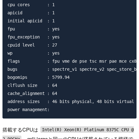
cpu cores       : 1

apicid          : 1

initial apicid  : 1

fpu             : yes

fpu_exception   : yes

cpuid level     : 27

wp              : yes

flags           : fpu vme de pse tsc msr pae mce cx8 
bugs            : spectre_v1 spectre_v2 spec_store_by
bogomips        : 5799.94

clflush size    : 64

cache_alignment : 64

address sizes   : 46 bits physical, 48 bits virtual

搭載するCPUは
Intel(R) Xeon(R) Platinum 8375C CPU @
。m6i.largeと同一のCPUが搭載されている模様で
2.90GHz