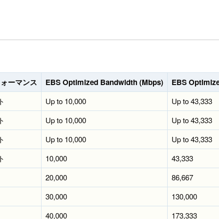
フォーマンス
EBS Optimized Bandwidth (Mbps)
EBS Optimize
ト
Up to 10,000
Up to 43,333
ト
Up to 10,000
Up to 43,333
ト
Up to 10,000
Up to 43,333
ト
10,000
43,333
20,000
86,667
30,000
130,000
40,000
173,333