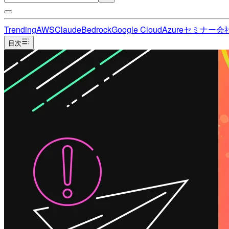
Trending
AWS
Claude
Bedrock
Google Cloud
Azure
セミナー
会
目次