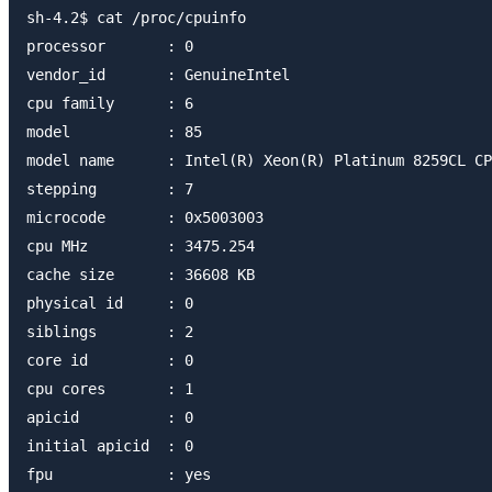
sh-4.2$ cat /proc/cpuinfo

processor       : 0

vendor_id       : GenuineIntel

cpu family      : 6

model           : 85

model name      : Intel(R) Xeon(R) Platinum 8259CL CP
stepping        : 7

microcode       : 0x5003003

cpu MHz         : 3475.254

cache size      : 36608 KB

physical id     : 0

siblings        : 2

core id         : 0

cpu cores       : 1

apicid          : 0

initial apicid  : 0

fpu             : yes
