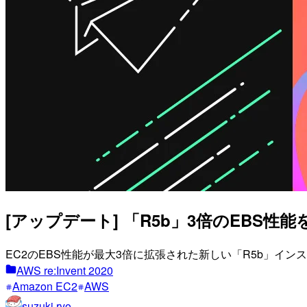
[アップデート] 「R5b」3倍のEBS性能
EC2のEBS性能が最大3倍に拡張された新しい「R5b」イ
AWS re:Invent 2020
Amazon EC2
AWS
suzuki.ryo