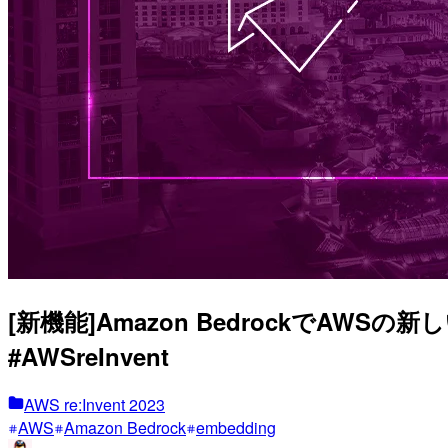
[新機能]Amazon BedrockでAWSの新
#AWSreInvent
AWS re:Invent 2023
AWS
Amazon Bedrock
embedding