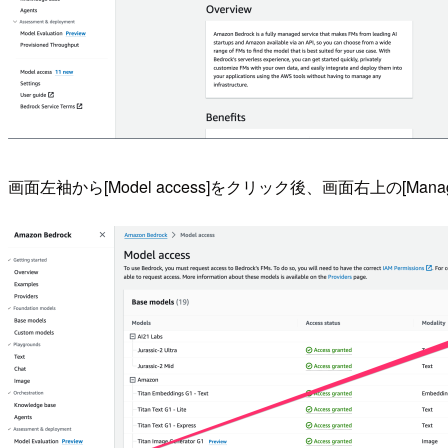
画面左袖から[Model access]をクリック後、画面右上の[Manage