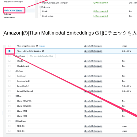
[Amazon]の[Titan Multimodal Embeddings G