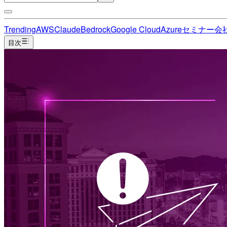
Trending
AWS
Claude
Bedrock
Google Cloud
Azure
セミナー
会
目次