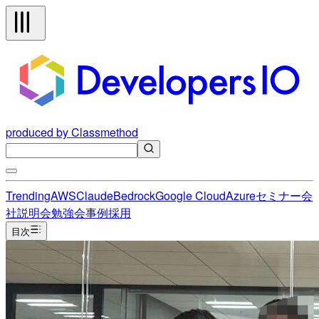
produced by Classmethod
Trending
AWS
Claude
Bedrock
Google Cloud
Azure
セミナー
会
社説明会
勉強会
事例
採用
目次