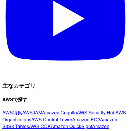
主なカテゴリ
AWSで探す
AWS特集
AWS IAM
Amazon Cognito
AWS Security Hub
AWS
Organizations
AWS Control Tower
Amazon EC2
Amazon
S3
S3 Tables
AWS CDK
Amazon QuickSight
Amazon