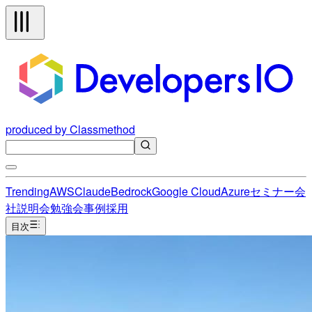
produced by Classmethod
Trending
AWS
Claude
Bedrock
Google Cloud
Azure
セミナー
会
社説明会
勉強会
事例
採用
目次