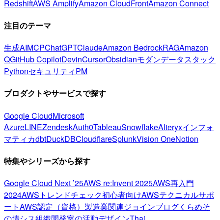
Redshift
AWS Amplify
Amazon CloudFront
Amazon Connect
注目のテーマ
生成AI
MCP
ChatGPT
Claude
Amazon Bedrock
RAG
Amazon
Q
GitHub Copilot
Devin
Cursor
Obsidian
モダンデータスタック
Python
セキュリティ
PM
プロダクトやサービスで探す
Google Cloud
Microsoft
Azure
LINE
Zendesk
Auth0
Tableau
Snowflake
Alteryx
インフォ
マティカ
dbt
DuckDB
Cloudflare
Splunk
Vision One
Notion
特集やシリーズから探す
Google Cloud Next ’25
AWS re:Invent 2025
AWS再入門
2024
AWSトレンドチェック
初心者向け
AWSテクニカルサポ
ート
AWS認定（資格）
製造業関連
ジョインブログ
くらめそ
の情シス
組織開発室の活動
デザイン
Thai