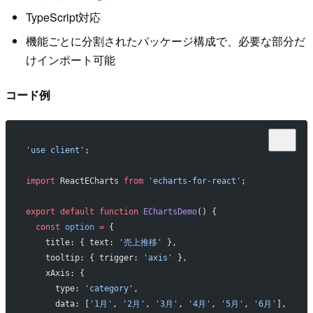
TypeScript対応
機能ごとに分割されたパッケージ構成で、必要な部分だ
けインポート可能
コード例
'use client'
;
import
 ReactECharts 
from
 'echarts-for-react'
;
export
 default
 function
 EChartsDemo
() {
  const
 option
 =
 {
    title: { text: 
'売上推移'
 },
    tooltip: { trigger: 
'axis'
 },
    xAxis: {
      type: 
'category'
,
      data: [
'1月'
, 
'2月'
, 
'3月'
, 
'4月'
, 
'5月'
, 
'6月'
],