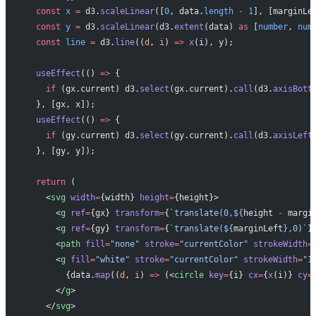
  const
 x
 =
 d3.
scaleLinear
([
0
, data.
length
 -
 1
], [marginLe
  const
 y
 =
 d3.
scaleLinear
(d3.
extent
(data) 
as
 [
number
, 
num
  const
 line
 =
 d3.
line
((
d
, 
i
) 
=>
 x
(i), y);
  useEffect
(() 
=>
 {
    if
 (gx.current) d3.
select
(gx.current).
call
(d3.
axisBott
  }, [gx, x]);
  useEffect
(() 
=>
 {
    if
 (gy.current) d3.
select
(gy.current).
call
(d3.
axisLeft
  }, [gy, y]);
  return
 (
    <
svg
 width
=
{width} 
height
=
{height}>
      <
g
 ref
=
{gx} 
transform
=
{
`translate(0,${
height
 -
 margi
      <
g
 ref
=
{gy} 
transform
=
{
`translate(${
marginLeft
},0)`
}
      <
path
 fill
=
"none"
 stroke
=
"currentColor"
 strokeWidth
=
      <
g
 fill
=
"white"
 stroke
=
"currentColor"
 strokeWidth
=
"1
        {data.
map
((
d
, 
i
) 
=>
 (<
circle
 key
=
{i} 
cx
=
{
x
(i)} 
cy
=
      </
g
>
    </
svg
>