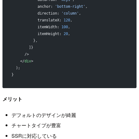
            anchor: 
'bottom-right'
,
            direction: 
'column'
,
            translateX: 
120
,
            itemWidth: 
100
,
            itemHeight: 
20
,
          },
        ]}
      />
    </
div
>
  );
}
メリット
デフォルトのデザインが綺麗
チャートタイプが豊富
SSRに対応している