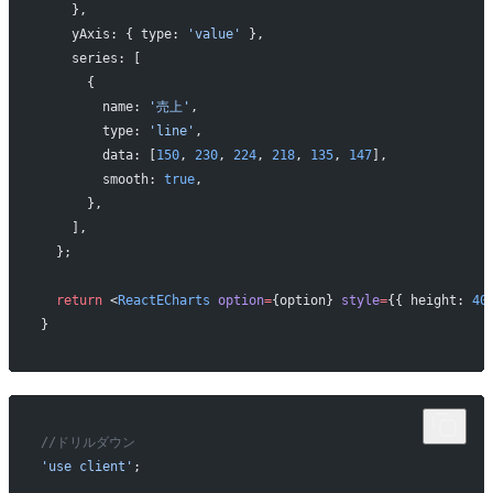
    },
    yAxis: { type: 
'value'
 },
    series: [
      {
        name: 
'売上'
,
        type: 
'line'
,
        data: [
150
, 
230
, 
224
, 
218
, 
135
, 
147
],
        smooth: 
true
,
      },
    ],
  };
  return
 <
ReactECharts
 option
=
{option} 
style
=
{{ height: 
40
}
//ドリルダウン
'use client'
;