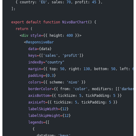
  { country: 
'EU'
, sales: 
70
, profit: 
45
 },
];
export
 default
 function
 NivoBarChart
() {
  return
 (
    <
div
 style
=
{{ height: 
400
 }}>
      <
ResponsiveBar
        data
=
{data}
        keys
=
{[
'sales'
, 
'profit'
]}
        indexBy
=
"country"
        margin
=
{{ top: 
50
, right: 
130
, bottom: 
50
, left: 
6
        padding
=
{
0.3
}
        colors
=
{{ scheme: 
'nivo'
 }}
        borderColor
=
{{ from: 
'color'
, modifiers: [[
'darker
        axisBottom
=
{{ tickSize: 
5
, tickPadding: 
5
 }}
        axisLeft
=
{{ tickSize: 
5
, tickPadding: 
5
 }}
        labelSkipWidth
=
{
12
}
        labelSkipHeight
=
{
12
}
        legends
=
{[
          {
            dataFrom: 
'keys'
,