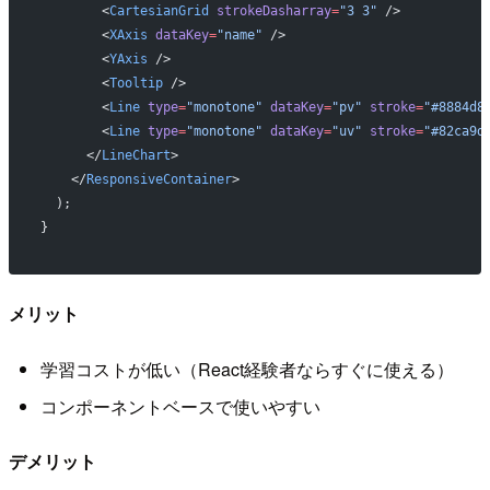
        <
CartesianGrid
 strokeDasharray
=
"3 3"
 />
        <
XAxis
 dataKey
=
"name"
 />
        <
YAxis
 />
        <
Tooltip
 />
        <
Line
 type
=
"monotone"
 dataKey
=
"pv"
 stroke
=
"#8884d8
        <
Line
 type
=
"monotone"
 dataKey
=
"uv"
 stroke
=
"#82ca9d
      </
LineChart
>
    </
ResponsiveContainer
>
  );
}
メリット
学習コストが低い（React経験者ならすぐに使える）
コンポーネントベースで使いやすい
デメリット