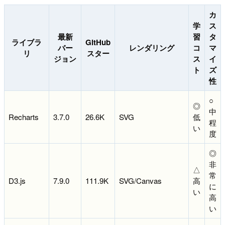
カ
学
ス
最新
習
タ
ライブラ
GitHub
バー
レンダリング
コ
マ
リ
スター
ジョン
ス
イ
ト
ズ
性
○
◎
中
Recharts
3.7.0
26.6K
SVG
低
程
い
度
◎
非
△
常
D3.js
7.9.0
111.9K
SVG/Canvas
高
に
い
高
い