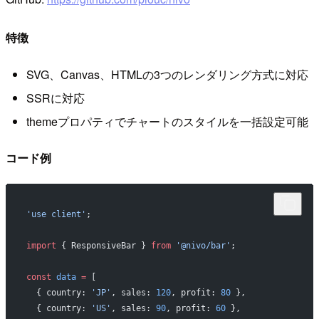
特徴
SVG、Canvas、HTMLの3つのレンダリング方式に対応
SSRに対応
themeプロパティでチャートのスタイルを一括設定可能
コード例
'use client'
;
import
 { ResponsiveBar } 
from
 '@nivo/bar'
;
const
 data
 =
 [
  { country: 
'JP'
, sales: 
120
, profit: 
80
 },
  { country: 
'US'
, sales: 
90
, profit: 
60
 },