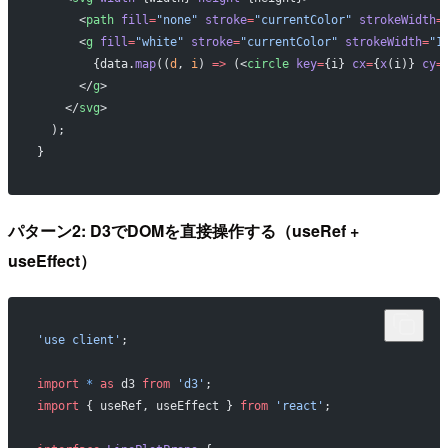
      <
path
 fill
=
"none"
 stroke
=
"currentColor"
 strokeWidth
=
      <
g
 fill
=
"white"
 stroke
=
"currentColor"
 strokeWidth
=
"1
        {data.
map
((
d
, 
i
) 
=>
 (<
circle
 key
=
{i} 
cx
=
{
x
(i)} 
cy
=
      </
g
>
    </
svg
>
  );
}
パターン2: D3でDOMを直接操作する（useRef +
useEffect）
'use client'
;
import
 *
 as
 d3 
from
 'd3'
;
import
 { useRef, useEffect } 
from
 'react'
;