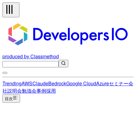
produced by Classmethod
Trending
AWS
Claude
Bedrock
Google Cloud
Azure
セミナー
会
社説明会
勉強会
事例
採用
目次