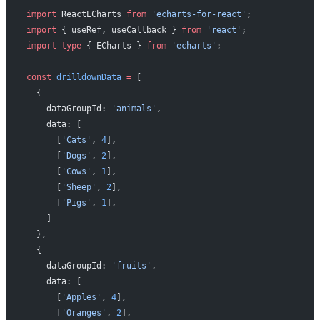
import
 ReactECharts 
from
 'echarts-for-react'
;
import
 { useRef, useCallback } 
from
 'react'
;
import
 type
 { ECharts } 
from
 'echarts'
;
const
 drilldownData
 =
 [
  {
    dataGroupId: 
'animals'
,
    data: [
      [
'Cats'
, 
4
],
      [
'Dogs'
, 
2
],
      [
'Cows'
, 
1
],
      [
'Sheep'
, 
2
],
      [
'Pigs'
, 
1
],
    ]
  },
  {
    dataGroupId: 
'fruits'
,
    data: [
      [
'Apples'
, 
4
],
      [
'Oranges'
, 
2
],