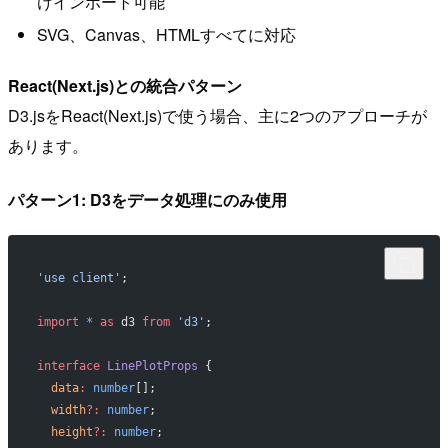
けインポート可能
SVG、Canvas、HTMLすべてに対応
React(Next.js)との統合パターン
D3.jsをReact(Next.js)で使う場合、主に2つのアプローチが
あります。
パターン1: D3をデータ処理にのみ使用
'use client'
;
import
 *
 as
 d3 
from
 'd3'
;
interface
 LinePlotProps
 {
  data
:
 number
[];
  width
?:
 number
;
  height
?:
 number
;