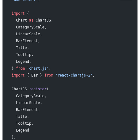
import
 {
  Chart 
as
 ChartJS,
  CategoryScale,
  LinearScale,
  BarElement,
  Title,
  Tooltip,
  Legend,
} 
from
 'chart.js'
;
import
 { Bar } 
from
 'react-chartjs-2'
;
ChartJS.
register
(
  CategoryScale,
  LinearScale,
  BarElement,
  Title,
  Tooltip,
  Legend
);