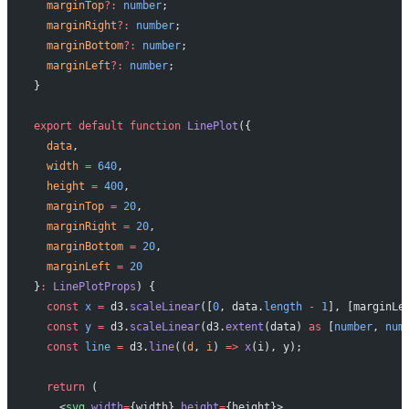
  marginTop
?:
 number
;
  marginRight
?:
 number
;
  marginBottom
?:
 number
;
  marginLeft
?:
 number
;
}
export
 default
 function
 LinePlot
({
  data
,
  width
 =
 640
,
  height
 =
 400
,
  marginTop
 =
 20
,
  marginRight
 =
 20
,
  marginBottom
 =
 20
,
  marginLeft
 =
 20
}
:
 LinePlotProps
) {
  const
 x
 =
 d3.
scaleLinear
([
0
, data.
length
 -
 1
], [marginLe
  const
 y
 =
 d3.
scaleLinear
(d3.
extent
(data) 
as
 [
number
, 
num
  const
 line
 =
 d3.
line
((
d
, 
i
) 
=>
 x
(i), y);
  return
 (
    <
svg
 width
=
{width} 
height
=
{height}>