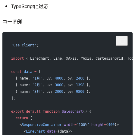
TypeScriptに対応
コード例
'use client'
;
import
 { LineChart, Line, XAxis, YAxis, CartesianGrid, Too
const
 data
 =
 [
  { name: 
'1月'
, uv: 
4000
, pv: 
2400
 },
  { name: 
'2月'
, uv: 
3000
, pv: 
1398
 },
  { name: 
'3月'
, uv: 
2000
, pv: 
9800
 },
];
export
 default
 function
 SalesChart
() {
  return
 (
    <
ResponsiveContainer
 width
=
"100%"
 height
=
{
400
}>
      <
LineChart
 data
=
{data}>