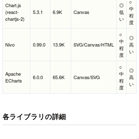
○
Chart.js
◎
中
(react-
5.3.1
6.9K
Canvas
低
程
chartjs-2)
い
度
○
◎
中
Nivo
0.99.0
13.9K
SVG/Canvas/HTML
高
程
い
度
○
◎
Apache
中
6.0.0
65.6K
Canvas/SVG
高
ECharts
程
い
度
各ライブラリの詳細