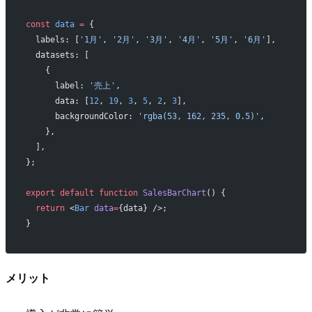
const
 data
 =
 {
  labels: [
'1月'
, 
'2月'
, 
'3月'
, 
'4月'
, 
'5月'
, 
'6月'
],
  datasets: [
    {
      label: 
'売上'
,
      data: [
12
, 
19
, 
3
, 
5
, 
2
, 
3
],
      backgroundColor: 
'rgba(53, 162, 235, 0.5)'
,
    },
  ],
};
export
 default
 function
 SalesBarChart
() {
  return
 <
Bar
 data
=
{data} />;
}
メリット