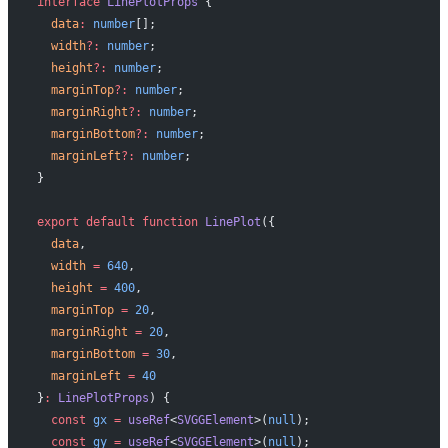
interface
 LinePlotProps
 {
  data
:
 number
[];
  width
?:
 number
;
  height
?:
 number
;
  marginTop
?:
 number
;
  marginRight
?:
 number
;
  marginBottom
?:
 number
;
  marginLeft
?:
 number
;
}
export
 default
 function
 LinePlot
({
  data
,
  width
 =
 640
,
  height
 =
 400
,
  marginTop
 =
 20
,
  marginRight
 =
 20
,
  marginBottom
 =
 30
,
  marginLeft
 =
 40
}
:
 LinePlotProps
) {
  const
 gx
 =
 useRef
<
SVGGElement
>(
null
);
  const
 gy
 =
 useRef
<
SVGGElement
>(
null
);