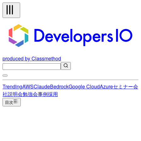
produced by Classmethod
Trending
AWS
Claude
Bedrock
Google Cloud
Azure
セミナー
会
社説明会
勉強会
事例
採用
目次