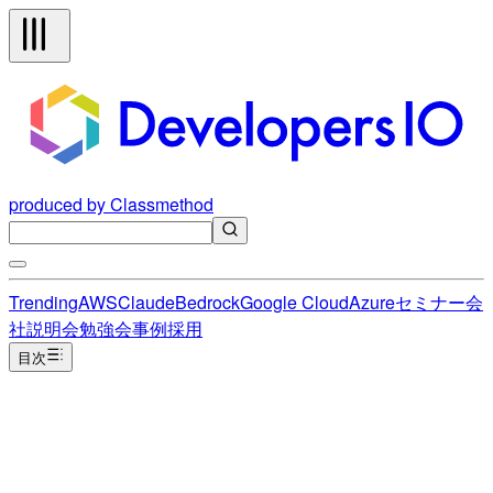
produced by Classmethod
Trending
AWS
Claude
Bedrock
Google Cloud
Azure
セミナー
会
社説明会
勉強会
事例
採用
目次