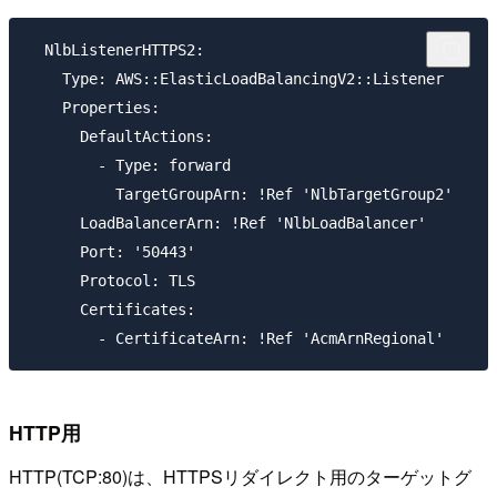
  NlbListenerHTTPS2:

    Type: AWS::ElasticLoadBalancingV2::Listener

    Properties:

      DefaultActions:

        - Type: forward

          TargetGroupArn: !Ref 'NlbTargetGroup2'

      LoadBalancerArn: !Ref 'NlbLoadBalancer'

      Port: '50443'

      Protocol: TLS

      Certificates:

HTTP用
HTTP(TCP:80)は、HTTPSリダイレクト用のターゲットグ