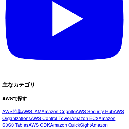
主なカテゴリ
AWSで探す
AWS特集
AWS IAM
Amazon Cognito
AWS Security Hub
AWS
Organizations
AWS Control Tower
Amazon EC2
Amazon
S3
S3 Tables
AWS CDK
Amazon QuickSight
Amazon