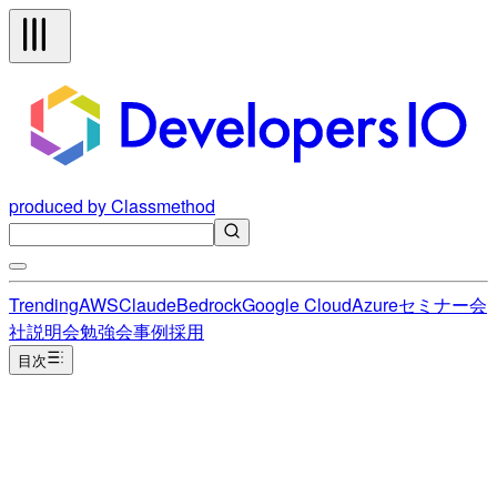
produced by Classmethod
Trending
AWS
Claude
Bedrock
Google Cloud
Azure
セミナー
会
社説明会
勉強会
事例
採用
目次