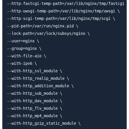
--http-fastcgi-temp-path=/var/lib/nginx/tmp/fastcgi \

--http-uwsgi-temp-path=/var/lib/nginx/tmp/uwsgi \

--http-scgi-temp-path=/var/lib/nginx/tmp/scgi \

--pid-path=/var/run/nginx.pid \

--lock-path=/var/lock/subsys/nginx \

--user=nginx \

--group=nginx \

--with-file-aio \

--with-ipv6 \

--with-http_ssl_module \

--with-http_realip_module \

--with-http_addition_module \

--with-http_sub_module \

--with-http_dav_module \

--with-http_flv_module \

--with-http_mp4_module \

--with-http_gzip_static_module \
