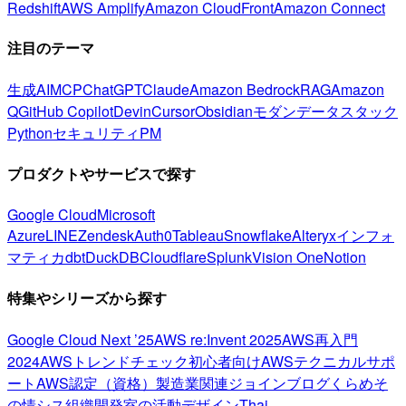
Redshift
AWS Amplify
Amazon CloudFront
Amazon Connect
注目のテーマ
生成AI
MCP
ChatGPT
Claude
Amazon Bedrock
RAG
Amazon
Q
GitHub Copilot
Devin
Cursor
Obsidian
モダンデータスタック
Python
セキュリティ
PM
プロダクトやサービスで探す
Google Cloud
Microsoft
Azure
LINE
Zendesk
Auth0
Tableau
Snowflake
Alteryx
インフォ
マティカ
dbt
DuckDB
Cloudflare
Splunk
Vision One
Notion
特集やシリーズから探す
Google Cloud Next ’25
AWS re:Invent 2025
AWS再入門
2024
AWSトレンドチェック
初心者向け
AWSテクニカルサポ
ート
AWS認定（資格）
製造業関連
ジョインブログ
くらめそ
の情シス
組織開発室の活動
デザイン
Thai