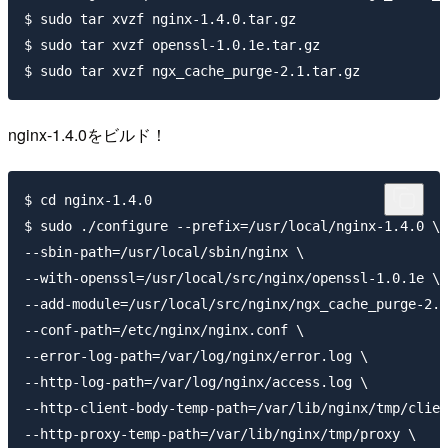
$ sudo tar xvzf nginx-1.4.0.tar.gz

$ sudo tar xvzf openssl-1.0.1e.tar.gz

nginx-1.4.0をビルド！
$ cd nginx-1.4.0

$ sudo ./configure --prefix=/usr/local/nginx-1.4.0 \

--sbin-path=/usr/local/sbin/nginx \

--with-openssl=/usr/local/src/nginx/openssl-1.0.1e \

--add-module=/usr/local/src/nginx/ngx_cache_purge-2.1
--conf-path=/etc/nginx/nginx.conf \

--error-log-path=/var/log/nginx/error.log \

--http-log-path=/var/log/nginx/access.log \

--http-client-body-temp-path=/var/lib/nginx/tmp/clien
--http-proxy-temp-path=/var/lib/nginx/tmp/proxy \
