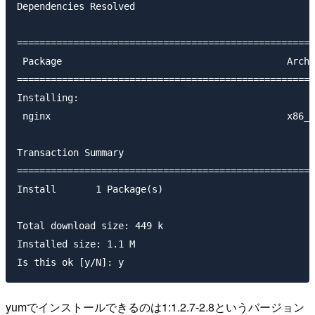
Dependencies Resolved

=====================================================
 Package                                        Arch 
=====================================================
Installing:

 nginx                                          x86_6
Transaction Summary

=====================================================
Install       1 Package(s)

Total download size: 449 k

Installed size: 1.1 M

yumでインストールできるのは1:1.2.7-2.8というバージョン