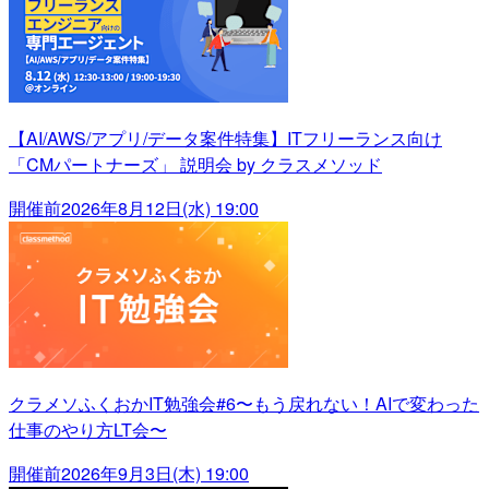
【AI/AWS/アプリ/データ案件特集】ITフリーランス向け
「CMパートナーズ」 説明会 by クラスメソッド
開催前
2026年8月12日(水) 19:00
クラメソふくおかIT勉強会#6〜もう戻れない！AIで変わった
仕事のやり方LT会〜
開催前
2026年9月3日(木) 19:00