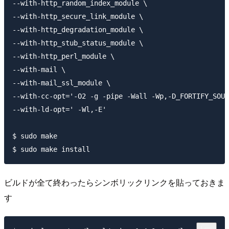
--with-http_random_index_module \

--with-http_secure_link_module \

--with-http_degradation_module \

--with-http_stub_status_module \

--with-http_perl_module \

--with-mail \

--with-mail_ssl_module \

--with-cc-opt='-O2 -g -pipe -Wall -Wp,-D_FORTIFY_SOUR
--with-ld-opt=' -Wl,-E'

$ sudo make

ビルドが全て終わったらシンボリックリンクを貼っておきま
す