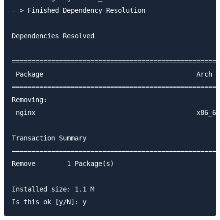
--> Finished Dependency Resolution

Dependencies Resolved

=====================================================
 Package                                       Arch  
=====================================================
Removing:

 nginx                                         x86_64
Transaction Summary

=====================================================
Remove        1 Package(s)

Installed size: 1.1 M
