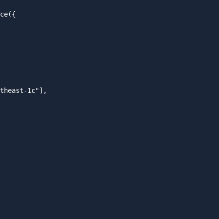
ce({

theast-1c"],
