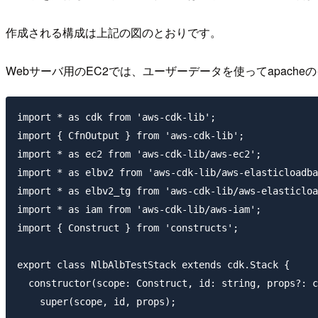
作成される構成は上記の図のとおりです。
Webサーバ用のEC2では、ユーザーデータを使ってapacheの
import * as cdk from 'aws-cdk-lib';

import { CfnOutput } from 'aws-cdk-lib';

import * as ec2 from 'aws-cdk-lib/aws-ec2';

import * as elbv2 from 'aws-cdk-lib/aws-elasticloadba
import * as elbv2_tg from 'aws-cdk-lib/aws-elasticloa
import * as iam from 'aws-cdk-lib/aws-iam';

import { Construct } from 'constructs';

export class NlbAlbTestStack extends cdk.Stack {

  constructor(scope: Construct, id: string, props?: c
    super(scope, id, props);
