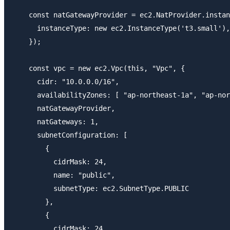
    const natGatewayProvider = ec2.NatProvider.instan
      instanceType: new ec2.InstanceType('t3.small'),

    });

    const vpc = new ec2.Vpc(this, "Vpc", {

      cidr: "10.0.0.0/16",

      availabilityZones: [ "ap-northeast-1a", "ap-nor
      natGatewayProvider,

      natGateways: 1,

      subnetConfiguration: [

        {

          cidrMask: 24,

          name: "public",

          subnetType: ec2.SubnetType.PUBLIC

        },

        {

          cidrMask: 24,
