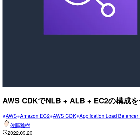
AWS CDKでNLB + ALB + EC2の構
AWS
Amazon EC2
AWS CDK
Application Load Balanc
佐藤雅樹
2022.09.20