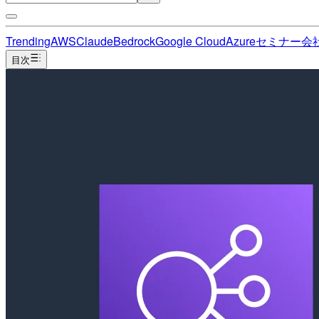
Trending
AWS
Claude
Bedrock
Google Cloud
Azure
セミナー
会
目次