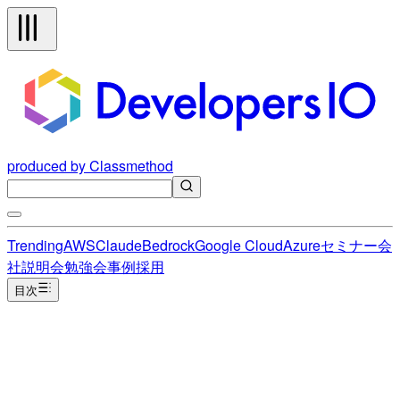
produced by Classmethod
Trending
AWS
Claude
Bedrock
Google Cloud
Azure
セミナー
会
社説明会
勉強会
事例
採用
目次