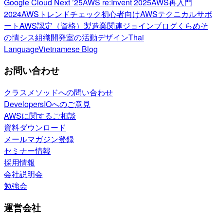
Google Cloud Next ’25
AWS re:Invent 2025
AWS再入門
2024
AWSトレンドチェック
初心者向け
AWSテクニカルサポ
ート
AWS認定（資格）
製造業関連
ジョインブログ
くらめそ
の情シス
組織開発室の活動
デザイン
Thai
Language
Vietnamese Blog
お問い合わせ
クラスメソッドへの問い合わせ
DevelopersIOへのご意見
AWSに関するご相談
資料ダウンロード
メールマガジン登録
セミナー情報
採用情報
会社説明会
勉強会
運営会社