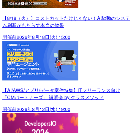
【8/18（火）】コストカットだけじゃない！AI駆動のシステ
ム刷新がもたらす本当の効果
開催前
2026年8月18日(火) 15:00
【AI/AWS/アプリ/データ案件特集】ITフリーランス向け
「CMパートナーズ」 説明会 by クラスメソッド
開催前
2026年8月12日(水) 19:00