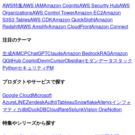
AWS特集
AWS IAM
Amazon Cognito
AWS Security Hub
AWS
Organizations
AWS Control Tower
Amazon EC2
Amazon
S3
S3 Tables
AWS CDK
Amazon QuickSight
Amazon
Redshift
AWS Amplify
Amazon CloudFront
Amazon Connect
注目のテーマ
生成AI
MCP
ChatGPT
Claude
Amazon Bedrock
RAG
Amazon
Q
GitHub Copilot
Devin
Cursor
Obsidian
モダンデータスタック
Python
セキュリティ
PM
プロダクトやサービスで探す
Google Cloud
Microsoft
Azure
LINE
Zendesk
Auth0
Tableau
Snowflake
Alteryx
インフォ
マティカ
dbt
DuckDB
Cloudflare
Splunk
Vision One
Notion
特集やシリーズから探す