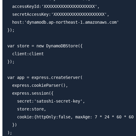
  accessKeyId:'XXXXXXXXXXXXXXXXXXXXX',

  secretAccessKey:'XXXXXXXXXXXXXXXXXXXXX',

  host:'dynamodb.ap-northeast-1.amazonaws.com'

});

var store = new DynamoDBStore({

  client:client

});

var app = express.createServer(

  express.cookieParser(),

  express.session({

    secret:'satoshi-secret-key',

    store:store,

    cookie:{httpOnly:false, maxAge: 7 * 24 * 60 * 60 
  })

);
