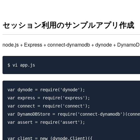
セッション利用のサンプルアプリ作成
node.js + Express + connect-dynamodb + dyno
var dynode = require('dynode');

var express = require('express');

var connect = require('connect');

var DynamoDBStore = require('connect-dynamodb')(conne
var assert = require('assert');

var client = new (dynode.Client)({
