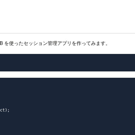
de + DynamoDB を使ったセッション管理アプリを作ってみます。
ct);
