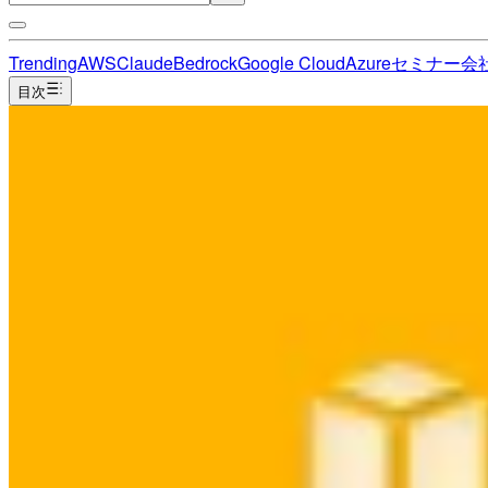
Trending
AWS
Claude
Bedrock
Google Cloud
Azure
セミナー
会
目次