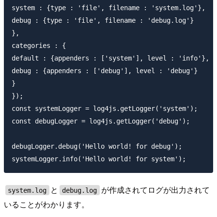
system : {type : 'file', filename : 'system.log'},

debug : {type : 'file', filename : 'debug.log'}

},

categories : {

default : {appenders : ['system'], level : 'info'},

debug : {appenders : ['debug'], level : 'debug'}

}

});

const systemLogger = log4js.getLogger('system');

const debugLogger = log4js.getLogger('debug');

debugLogger.debug('Hello world! for debug');

と
が作成されてログが出力されて
system.log
debug.log
いることがわかります。