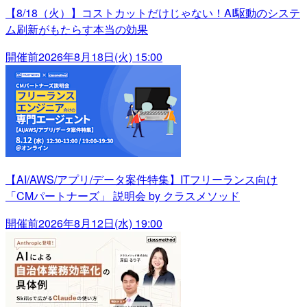
【8/18（火）】コストカットだけじゃない！AI駆動のシステ
ム刷新がもたらす本当の効果
開催前
2026年8月18日(火) 15:00
【AI/AWS/アプリ/データ案件特集】ITフリーランス向け
「CMパートナーズ」 説明会 by クラスメソッド
開催前
2026年8月12日(水) 19:00