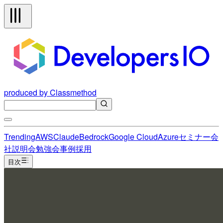
produced by Classmethod
Trending
AWS
Claude
Bedrock
Google Cloud
Azure
セミナー
会
社説明会
勉強会
事例
採用
目次