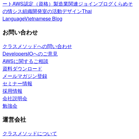
ート
AWS認定（資格）
製造業関連
ジョインブログ
くらめそ
の情シス
組織開発室の活動
デザイン
Thai
Language
Vietnamese Blog
お問い合わせ
クラスメソッドへの問い合わせ
DevelopersIOへのご意見
AWSに関するご相談
資料ダウンロード
メールマガジン登録
セミナー情報
採用情報
会社説明会
勉強会
運営会社
クラスメソッドについて