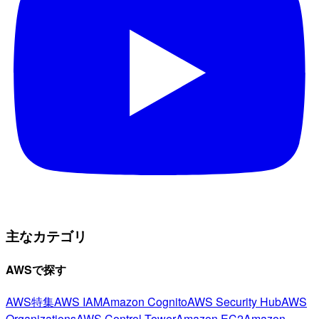
主なカテゴリ
AWSで探す
AWS特集
AWS IAM
Amazon Cognito
AWS Security Hub
AWS
Organizations
AWS Control Tower
Amazon EC2
Amazon