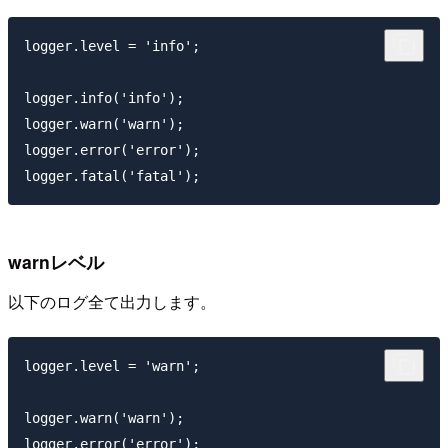
logger.level = 'info';

logger.info('info');

logger.warn('warn');

logger.error('error');

warnレベル
以下のログ全て出力します。
logger.level = 'warn';

logger.warn('warn');

logger.error('error');
