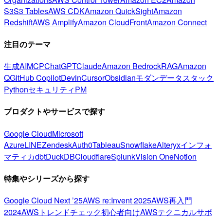
S3
S3 Tables
AWS CDK
Amazon QuickSight
Amazon
Redshift
AWS Amplify
Amazon CloudFront
Amazon Connect
注目のテーマ
生成AI
MCP
ChatGPT
Claude
Amazon Bedrock
RAG
Amazon
Q
GitHub Copilot
Devin
Cursor
Obsidian
モダンデータスタック
Python
セキュリティ
PM
プロダクトやサービスで探す
Google Cloud
Microsoft
Azure
LINE
Zendesk
Auth0
Tableau
Snowflake
Alteryx
インフォ
マティカ
dbt
DuckDB
Cloudflare
Splunk
Vision One
Notion
特集やシリーズから探す
Google Cloud Next ’25
AWS re:Invent 2025
AWS再入門
2024
AWSトレンドチェック
初心者向け
AWSテクニカルサポ