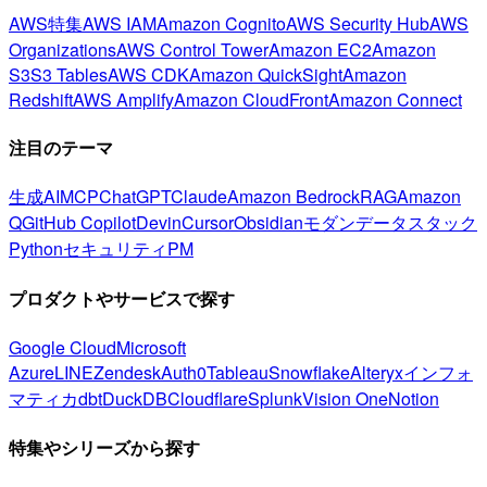
AWS特集
AWS IAM
Amazon Cognito
AWS Security Hub
AWS
Organizations
AWS Control Tower
Amazon EC2
Amazon
S3
S3 Tables
AWS CDK
Amazon QuickSight
Amazon
Redshift
AWS Amplify
Amazon CloudFront
Amazon Connect
注目のテーマ
生成AI
MCP
ChatGPT
Claude
Amazon Bedrock
RAG
Amazon
Q
GitHub Copilot
Devin
Cursor
Obsidian
モダンデータスタック
Python
セキュリティ
PM
プロダクトやサービスで探す
Google Cloud
Microsoft
Azure
LINE
Zendesk
Auth0
Tableau
Snowflake
Alteryx
インフォ
マティカ
dbt
DuckDB
Cloudflare
Splunk
Vision One
Notion
特集やシリーズから探す