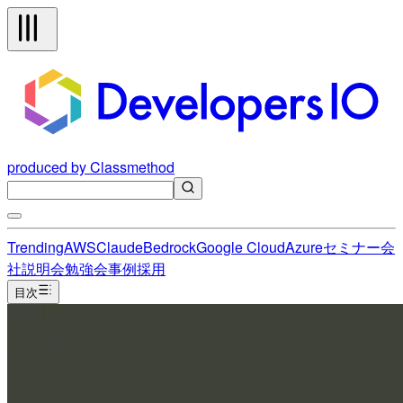
produced by Classmethod
Trending
AWS
Claude
Bedrock
Google Cloud
Azure
セミナー
会
社説明会
勉強会
事例
採用
目次