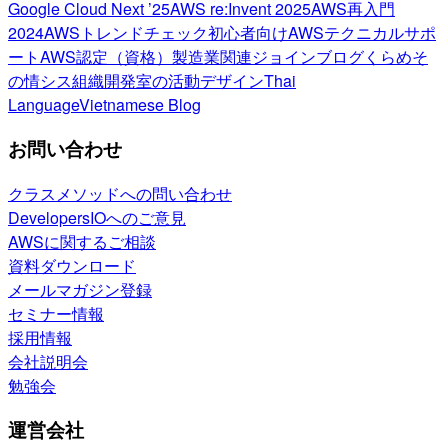
Google Cloud Next ’25
AWS re:Invent 2025
AWS再入門
2024
AWSトレンドチェック
初心者向け
AWSテクニカルサポ
ート
AWS認定（資格）
製造業関連
ジョインブログ
くらめそ
の情シス
組織開発室の活動
デザイン
Thai
Language
Vietnamese Blog
お問い合わせ
クラスメソッドへの問い合わせ
DevelopersIOへのご意見
AWSに関するご相談
資料ダウンロード
メールマガジン登録
セミナー情報
採用情報
会社説明会
勉強会
運営会社