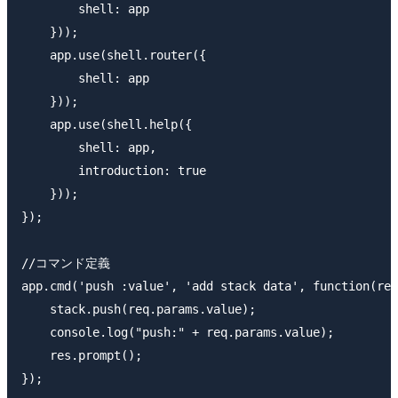
        shell: app

    }));

    app.use(shell.router({

        shell: app

    }));

    app.use(shell.help({

        shell: app,

        introduction: true

    }));

});

//コマンド定義

app.cmd('push :value', 'add stack data', function(req
    stack.push(req.params.value);

    console.log("push:" + req.params.value);

    res.prompt();

});
