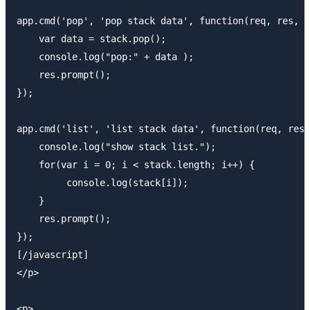
app.cmd('pop', 'pop stack data', function(req, res, n
    var data = stack.pop();

    console.log("pop:" + data );

    res.prompt();

});

app.cmd('list', 'list stack data', function(req, res,
    console.log("show stack list.");

    for(var i = 0; i < stack.length; i++) {

         console.log(stack[i]);

    }

    res.prompt();

});

[/javascript]

</p>

<p>
