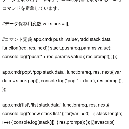
コマンドを定義しています。
//データ保存用変数 var stack = [];
//コマンド定義 app.cmd('push :value', 'add stack data',
function(req, res, next){ stack.push(req.params.value);
console.log("push:" + req.params.value); res.prompt(); });
app.cmd('pop', 'pop stack data', function(req, res, next){ var
data = stack.pop(); console.log("pop:" + data ); res.prompt();
});
app.cmd('list', 'list stack data', function(req, res, next){
console.log("show stack list."); for(var i = 0; i < stack.length;
i++) { console.log(stack[i]); } res.prompt(); }); [/javascript]