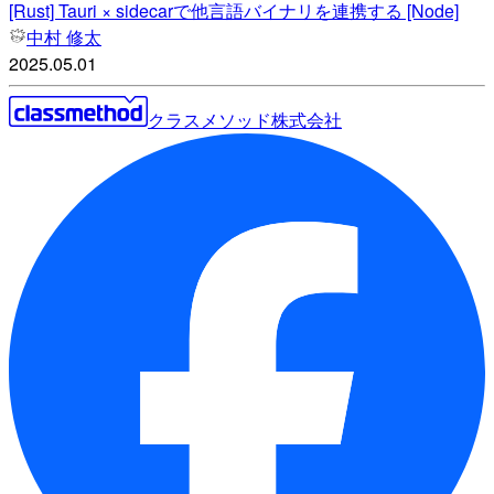
[Rust] Tauri × sidecarで他言語バイナリを連携する [Node]
中村 修太
2025.05.01
クラスメソッド株式会社