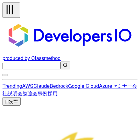
produced by Classmethod
Trending
AWS
Claude
Bedrock
Google Cloud
Azure
セミナー
会
社説明会
勉強会
事例
採用
目次