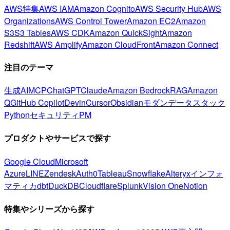
AWS特集
AWS IAM
Amazon Cognito
AWS Security Hub
AWS
Organizations
AWS Control Tower
Amazon EC2
Amazon
S3
S3 Tables
AWS CDK
Amazon QuickSight
Amazon
Redshift
AWS Amplify
Amazon CloudFront
Amazon Connect
注目のテーマ
生成AI
MCP
ChatGPT
Claude
Amazon Bedrock
RAG
Amazon
Q
GitHub Copilot
Devin
Cursor
Obsidian
モダンデータスタック
Python
セキュリティ
PM
プロダクトやサービスで探す
Google Cloud
Microsoft
Azure
LINE
Zendesk
Auth0
Tableau
Snowflake
Alteryx
インフォ
マティカ
dbt
DuckDB
Cloudflare
Splunk
Vision One
Notion
特集やシリーズから探す