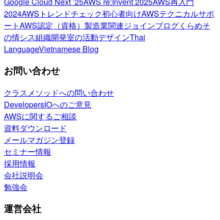
Google Cloud Next ’25
AWS re:Invent 2025
AWS再入門
2024
AWSトレンドチェック
初心者向け
AWSテクニカルサポ
ート
AWS認定（資格）
製造業関連
ジョインブログ
くらめそ
の情シス
組織開発室の活動
デザイン
Thai
Language
Vietnamese Blog
お問い合わせ
クラスメソッドへの問い合わせ
DevelopersIOへのご意見
AWSに関するご相談
資料ダウンロード
メールマガジン登録
セミナー情報
採用情報
会社説明会
勉強会
運営会社