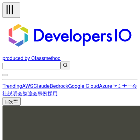
produced by Classmethod
Trending
AWS
Claude
Bedrock
Google Cloud
Azure
セミナー
会
社説明会
勉強会
事例
採用
目次