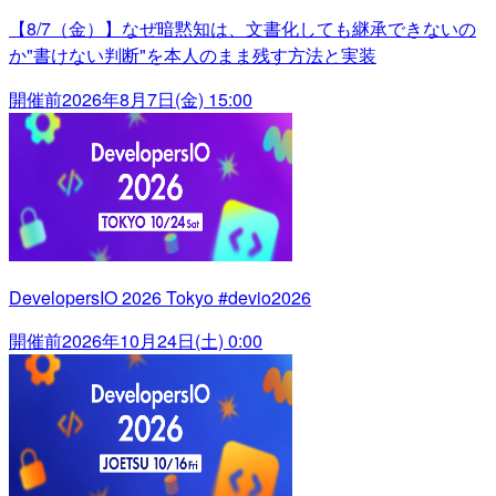
【8/7（金）】なぜ暗黙知は、文書化しても継承できないの
か"書けない判断"を本人のまま残す方法と実装
開催前
2026年8月7日(金) 15:00
DevelopersIO 2026 Tokyo #devio2026
開催前
2026年10月24日(土) 0:00