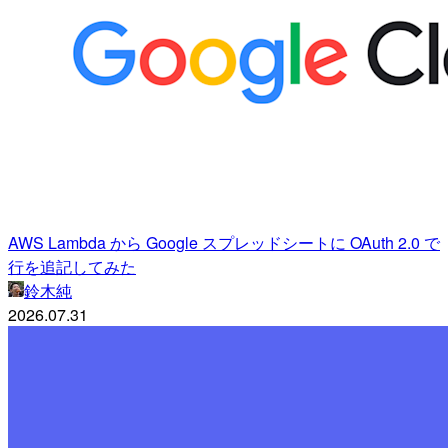
AWS Lambda から Google スプレッドシートに OAuth 2.0 で
行を追記してみた
鈴木純
2026.07.31