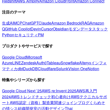
Redshift
AWS Amplify
Amazon CloudFront
Amazon Connect
注目のテーマ
生成AI
MCP
ChatGPT
Claude
Amazon Bedrock
RAG
Amazon
Q
GitHub Copilot
Devin
Cursor
Obsidian
モダンデータスタック
Python
セキュリティ
PM
プロダクトやサービスで探す
Google Cloud
Microsoft
Azure
LINE
Zendesk
Auth0
Tableau
Snowflake
Alteryx
インフォ
マティカ
dbt
DuckDB
Cloudflare
Splunk
Vision One
Notion
特集やシリーズから探す
Google Cloud Next ’25
AWS re:Invent 2025
AWS再入門
2024
AWSトレンドチェック
初心者向け
AWSテクニカルサポ
ート
AWS認定（資格）
製造業関連
ジョインブログ
くらめそ
の情シス
組織開発室の活動
デザイン
Thai