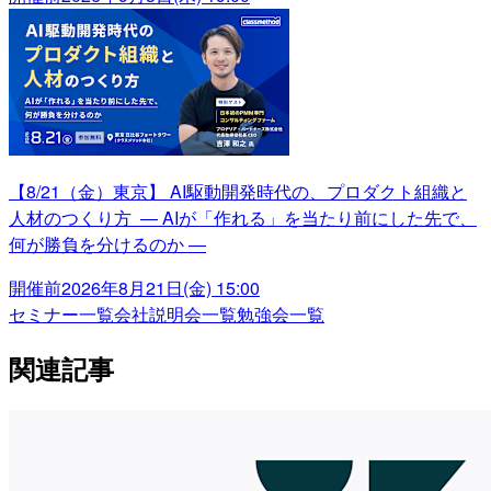
【8/21（金）東京】 AI駆動開発時代の、プロダクト組織と
人材のつくり方 ― AIが「作れる」を当たり前にした先で、
何が勝負を分けるのか ―
開催前
2026年8月21日(金) 15:00
セミナー一覧
会社説明会一覧
勉強会一覧
関連記事