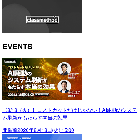
EVENTS
【8/18（火）】コストカットだけじゃない！AI駆動のシステ
ム刷新がもたらす本当の効果
開催前
2026年8月18日(火) 15:00