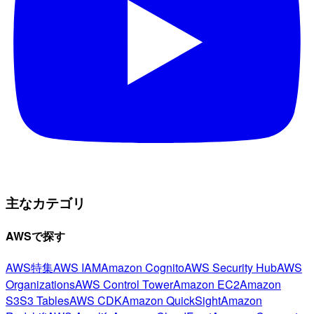
主なカテゴリ
AWSで探す
AWS特集
AWS IAM
Amazon Cognito
AWS Security Hub
AWS
Organizations
AWS Control Tower
Amazon EC2
Amazon
S3
S3 Tables
AWS CDK
Amazon QuickSight
Amazon