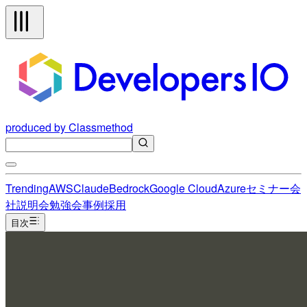
produced by Classmethod
Trending
AWS
Claude
Bedrock
Google Cloud
Azure
セミナー
会
社説明会
勉強会
事例
採用
目次