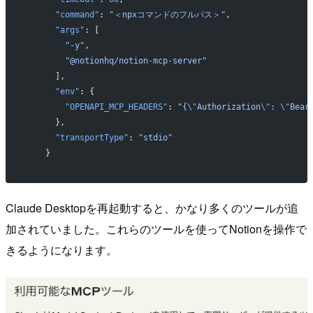
      "command"
: 
"＜npxコマンドのフルパス＞"
,
      "args"
: [
        "-y"
,
        "@notionhq/notion-mcp-server"
      ],
      "env"
: {
        "OPENAPI_MCP_HEADERS"
: 
"{
\"
Authorization
\"
: 
\"
Bear
      },
      "transportType"
: 
"stdio"
    }
Claude Desktopを再起動すると、かなり多くのツールが追
加されていました。これらのツールを使ってNotionを操作で
きるようになります。