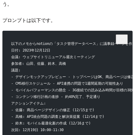
う。
プロンプトは以下です。
以下のメモからnotionの「タスク管理データベース」に議事録ページを作
日付: 2023年12月12日
会議: ウェブサイトリニューアル週次ミーティング
参加者: 山田、佐藤、鈴木、高橋
議題:
- デザインモックアップレビュー - トップページはOK、商品ページは修正
- CMS移行スケジュール - API連携の問題で1週間延期の可能性あり
- モバイルパフォーマンスの懸念 - 3G接続での読み込み時間が目標の3秒
- コンテンツ移行計画の進捗 - 約40%完了、予定通り
アクションアイテム:
- 佐藤: 商品ページデザインの修正 (12/15まで)
- 高橋: API統合問題の調査と解決策提案 (12/14まで)
- 鈴木: モバイル最適化案の作成 (12/16まで)
次回: 12月19日 10:00-11:30