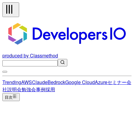
produced by Classmethod
Trending
AWS
Claude
Bedrock
Google Cloud
Azure
セミナー
会
社説明会
勉強会
事例
採用
目次