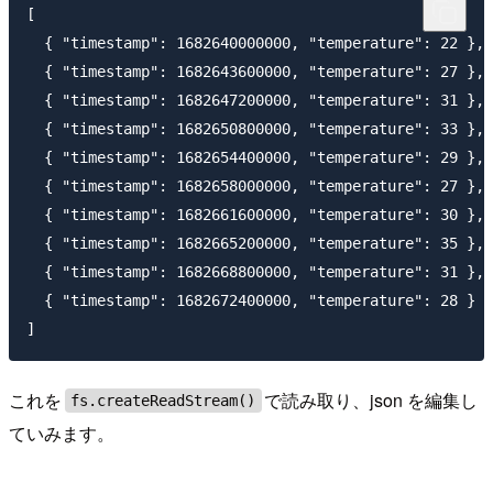
[

  { "timestamp": 1682640000000, "temperature": 22 },

  { "timestamp": 1682643600000, "temperature": 27 },

  { "timestamp": 1682647200000, "temperature": 31 },

  { "timestamp": 1682650800000, "temperature": 33 },

  { "timestamp": 1682654400000, "temperature": 29 },

  { "timestamp": 1682658000000, "temperature": 27 },

  { "timestamp": 1682661600000, "temperature": 30 },

  { "timestamp": 1682665200000, "temperature": 35 },

  { "timestamp": 1682668800000, "temperature": 31 },

  { "timestamp": 1682672400000, "temperature": 28 }

これを
で読み取り、json を編集し
fs.createReadStream()
ていみます。