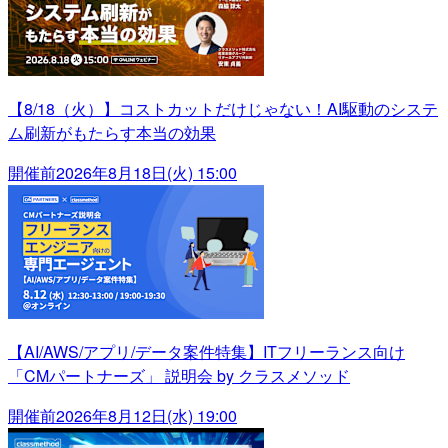
【8/18（火）】コストカットだけじゃない！AI駆動のシステ
ム刷新がもたらす本当の効果
開催前
2026年8月18日(火) 15:00
【AI/AWS/アプリ/データ案件特集】ITフリーランス向け
「CMパートナーズ」 説明会 by クラスメソッド
開催前
2026年8月12日(水) 19:00