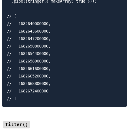
  .pipe(stringer({ makeArray: true }));

// [

//   1682640000000,

//   1682643600000,

//   1682647200000,

//   1682650800000,

//   1682654400000,

//   1682658000000,

//   1682661600000,

//   1682665200000,

//   1682668800000,

//   1682672400000

filter()