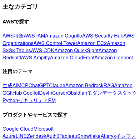
主なカテゴリ
AWSで探す
AWS特集
AWS IAM
Amazon Cognito
AWS Security Hub
AWS
Organizations
AWS Control Tower
Amazon EC2
Amazon
S3
S3 Tables
AWS CDK
Amazon QuickSight
Amazon
Redshift
AWS Amplify
Amazon CloudFront
Amazon Connect
注目のテーマ
生成AI
MCP
ChatGPT
Claude
Amazon Bedrock
RAG
Amazon
Q
GitHub Copilot
Devin
Cursor
Obsidian
モダンデータスタック
Python
セキュリティ
PM
プロダクトやサービスで探す
Google Cloud
Microsoft
Azure
LINE
Zendesk
Auth0
Tableau
Snowflake
Alteryx
インフォ