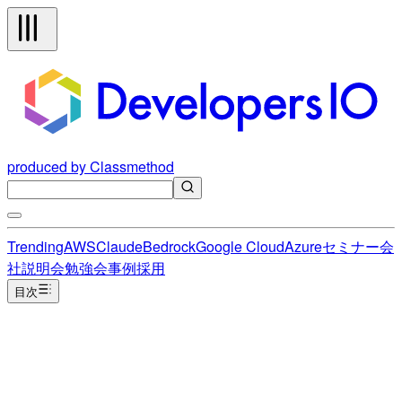
produced by Classmethod
Trending
AWS
Claude
Bedrock
Google Cloud
Azure
セミナー
会
社説明会
勉強会
事例
採用
目次