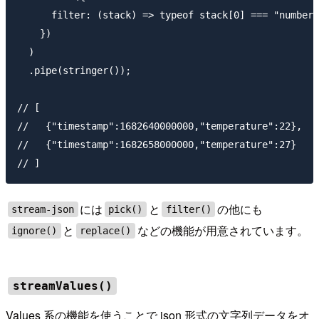
      filter: (stack) => typeof stack[0] === "number"
    })

  )

  .pipe(stringer());

// [

//   {"timestamp":1682640000000,"temperature":22},

//   {"timestamp":1682658000000,"temperature":27}

には
と
の他にも
stream-json
pick()
filter()
と
などの機能が用意されています。
ignore()
replace()
streamValues()
Values 系の機能を使うことで json 形式の文字列データをオ