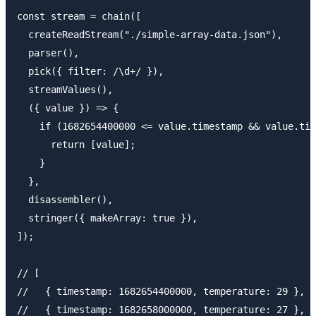
const stream = chain([

  createReadStream("./simple-array-data.json"),

  parser(),

  pick({ filter: /\d+/ }),

  streamValues(),

  ({ value }) => {

    if (1682654400000 <= value.timestamp && value.tim
      return [value];

    }

  },

  disassembler(),

  stringer({ makeArray: true }),

]);

// [

//   { timestamp: 1682654400000, temperature: 29 },

//   { timestamp: 1682658000000, temperature: 27 },
