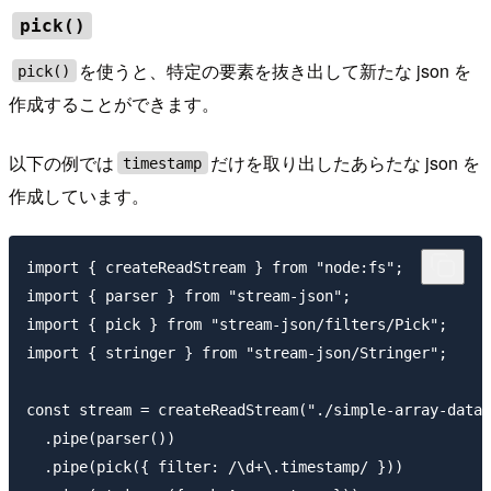
pick()
を使うと、特定の要素を抜き出して新たな json を
pick()
作成することができます。
以下の例では
だけを取り出したあらたな json を
timestamp
作成しています。
import { createReadStream } from "node:fs";

import { parser } from "stream-json";

import { pick } from "stream-json/filters/Pick";

import { stringer } from "stream-json/Stringer";

const stream = createReadStream("./simple-array-data.
  .pipe(parser())

  .pipe(pick({ filter: /\d+\.timestamp/ }))
