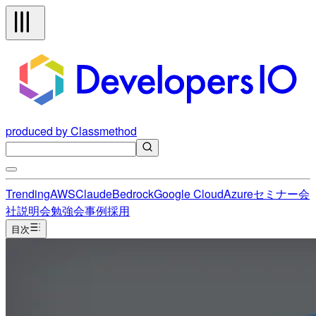
produced by Classmethod
Trending
AWS
Claude
Bedrock
Google Cloud
Azure
セミナー
会
社説明会
勉強会
事例
採用
目次