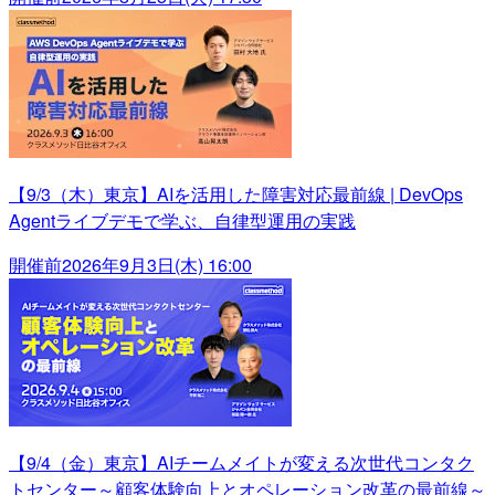
【9/3（木）東京】AIを活用した障害対応最前線 | DevOps
Agentライブデモで学ぶ、自律型運用の実践
開催前
2026年9月3日(木) 16:00
【9/4（金）東京】AIチームメイトが変える次世代コンタク
トセンター～顧客体験向上とオペレーション改革の最前線～