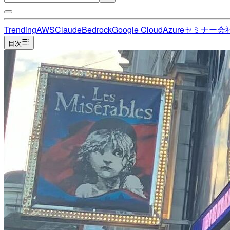
Trending
AWS
Claude
Bedrock
Google Cloud
Azure
セミナー
会
目次