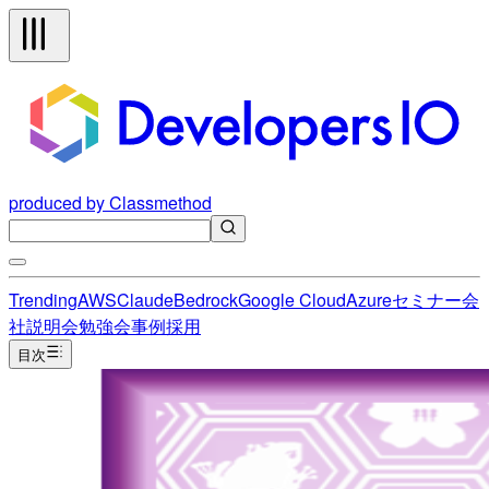
produced by Classmethod
Trending
AWS
Claude
Bedrock
Google Cloud
Azure
セミナー
会
社説明会
勉強会
事例
採用
目次