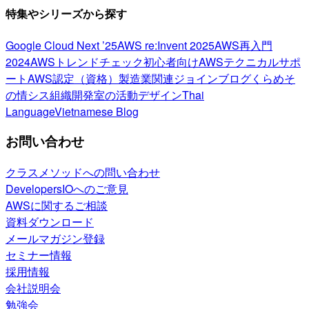
特集やシリーズから探す
Google Cloud Next ’25
AWS re:Invent 2025
AWS再入門
2024
AWSトレンドチェック
初心者向け
AWSテクニカルサポ
ート
AWS認定（資格）
製造業関連
ジョインブログ
くらめそ
の情シス
組織開発室の活動
デザイン
Thai
Language
Vietnamese Blog
お問い合わせ
クラスメソッドへの問い合わせ
DevelopersIOへのご意見
AWSに関するご相談
資料ダウンロード
メールマガジン登録
セミナー情報
採用情報
会社説明会
勉強会