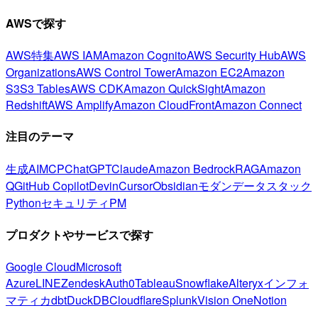
AWSで探す
AWS特集
AWS IAM
Amazon Cognito
AWS Security Hub
AWS
Organizations
AWS Control Tower
Amazon EC2
Amazon
S3
S3 Tables
AWS CDK
Amazon QuickSight
Amazon
Redshift
AWS Amplify
Amazon CloudFront
Amazon Connect
注目のテーマ
生成AI
MCP
ChatGPT
Claude
Amazon Bedrock
RAG
Amazon
Q
GitHub Copilot
Devin
Cursor
Obsidian
モダンデータスタック
Python
セキュリティ
PM
プロダクトやサービスで探す
Google Cloud
Microsoft
Azure
LINE
Zendesk
Auth0
Tableau
Snowflake
Alteryx
インフォ
マティカ
dbt
DuckDB
Cloudflare
Splunk
Vision One
Notion