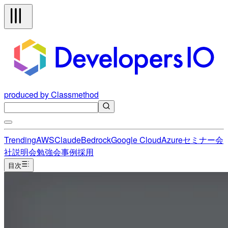
produced by Classmethod
Trending
AWS
Claude
Bedrock
Google Cloud
Azure
セミナー
会
社説明会
勉強会
事例
採用
目次