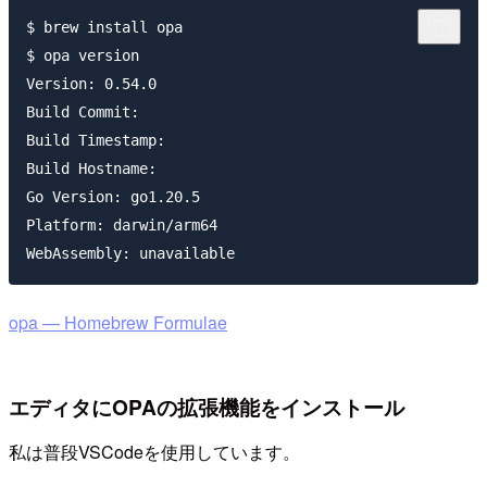
$ brew install opa

$ opa version

Version: 0.54.0

Build Commit: 

Build Timestamp: 

Build Hostname: 

Go Version: go1.20.5

Platform: darwin/arm64

opa — Homebrew Formulae
エディタにOPAの拡張機能をインストール
私は普段VSCodeを使用しています。