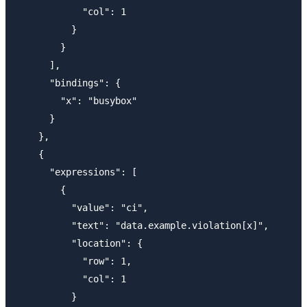
            "col": 1

          }

        }

      ],

      "bindings": {

        "x": "busybox"

      }

    },

    {

      "expressions": [

        {

          "value": "ci",

          "text": "data.example.violation[x]",

          "location": {

            "row": 1,

            "col": 1

          }
