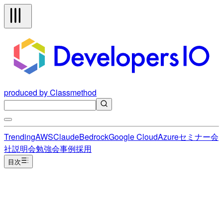
produced by Classmethod
Trending
AWS
Claude
Bedrock
Google Cloud
Azure
セミナー
会
社説明会
勉強会
事例
採用
目次