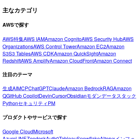
主なカテゴリ
AWSで探す
AWS特集
AWS IAM
Amazon Cognito
AWS Security Hub
AWS
Organizations
AWS Control Tower
Amazon EC2
Amazon
S3
S3 Tables
AWS CDK
Amazon QuickSight
Amazon
Redshift
AWS Amplify
Amazon CloudFront
Amazon Connect
注目のテーマ
生成AI
MCP
ChatGPT
Claude
Amazon Bedrock
RAG
Amazon
Q
GitHub Copilot
Devin
Cursor
Obsidian
モダンデータスタック
Python
セキュリティ
PM
プロダクトやサービスで探す
Google Cloud
Microsoft
Azure
LINE
Zendesk
Auth0
Tableau
Snowflake
Alteryx
インフォ